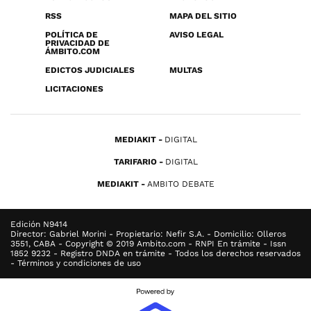
RSS
MAPA DEL SITIO
POLÍTICA DE
AVISO LEGAL
PRIVACIDAD DE
ÁMBITO.COM
EDICTOS JUDICIALES
MULTAS
LICITACIONES
MEDIAKIT
DIGITAL
TARIFARIO
DIGITAL
MEDIAKIT
AMBITO DEBATE
Edición N9414
Director: Gabriel Morini - Propietario: Nefir S.A. - Domicilio: Olleros
3551, CABA - Copyright © 2019 Ambito.com - RNPI En trámite - Issn
1852 9232 - Registro DNDA en trámite - Todos los derechos reservados
- Términos y condiciones de uso