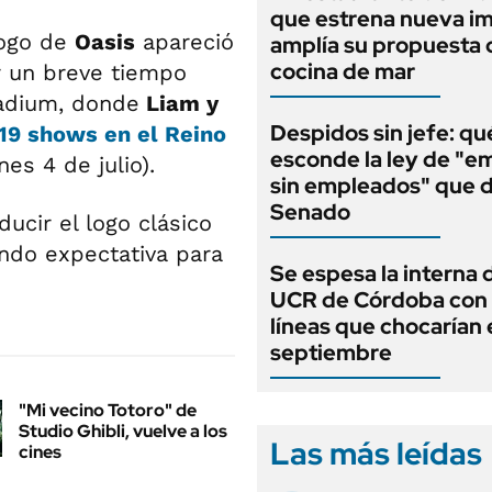
que estrena nueva i
logo de
Oasis
apareció
amplía su propuesta 
cocina de mar
r un breve tiempo
Stadium, donde
Liam y
Despidos sin jefe: qu
19 shows en el Reino
esconde la ley de "e
es 4 de julio).
sin empleados" que d
Senado
ucir el logo clásico
ando expectativa para
Se espesa la interna d
UCR de Córdoba con
líneas que chocarían 
septiembre
"Mi vecino Totoro" de
Studio Ghibli, vuelve a los
Las más leídas
cines