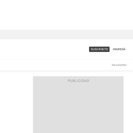
SUSCRIBITE
INGRESÁ
SUMATE A LA COMUNIDAD
Newsletter
DE ÁMBITO
LES
ACCESO FULL - $1.800/MES
ES
CORPORATIVO - CONSULTAR
Si tenés dudas comunicate
con nosotros a
IOS
suscripciones@ambito.com.ar
Llamanos al (54) 11 4556-
9147/48 o
al (54) 11 4449-3256 de lunes a