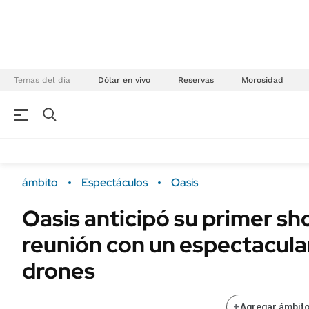
Temas del día
Dólar en vivo
Reservas
Morosidad
NEGOCIOS
ÚLTIMAS NOTICIAS
Especiales Ámbito
ECONOMÍA
ámbito
Espectáculos
Oasis
Real Estate
Banco de Datos
Oasis anticipó su primer sho
Sustentabilidad
Campo
reunión con un espectacula
Seguros
FINANZAS
ENERGY REPORT
drones
Dólar
POLÍTICA
Mercados
+
Agregar ámbito
Nacional