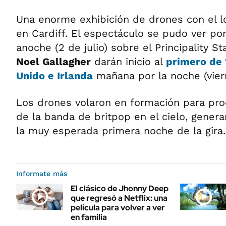
Una enorme exhibición de drones con el 
en Cardiff. El espectáculo se pudo ver po
anoche (2 de julio) sobre el Principality 
Noel Gallagher
darán inicio al
primero de 
Unido e Irlanda
mañana por la noche (viern
Los drones volaron en formación para prod
de la banda de britpop en el cielo, gener
la muy esperada primera noche de la gira.
Informate más
El clásico de Jhonny Deep
que regresó a Netflix: una
película para volver a ver
en familia