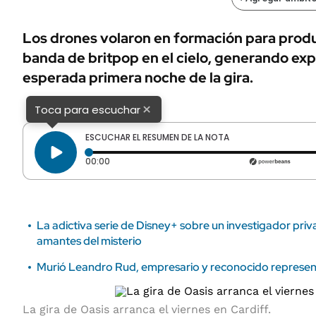
ÁMBITO DEBATE
Municipios
MEDIAKIT AMBITO DEBATE
Los drones volaron en formación para produci
URUGUAY
banda de britpop en el cielo, generando exp
esperada primera noche de la gira.
×
Toca para escuchar
ESCUCHAR EL RESUMEN DE LA NOTA
Tiempo transcurrido: 0 segundos
00:00
La adictiva serie de Disney+ sobre un investigador priv
amantes del misterio
Murió Leandro Rud, empresario y reconocido represe
La gira de Oasis arranca el viernes en Cardiff.