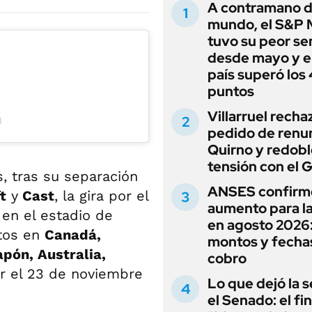
A contramano d
mundo, el S&P 
tuvo su peor s
desde mayo y el
país superó los
puntos
Villarruel recha
)
pedido de renu
Quirno y redobl
tensión con el 
, tras su separación
ANSES confirm
t
y
Cast
, la gira por el
aumento para l
 en el estadio de
en agosto 2026
tos en
Canadá,
montos y fecha
pón, Australia,
cobro
ir el 23 de noviembre
Lo que dejó la s
el Senado: el fin