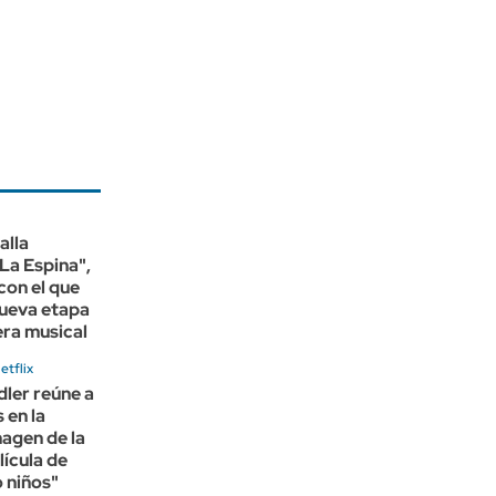
alla
La Espina",
 con el que
nueva etapa
era musical
etflix
ler reúne a
 en la
agen de la
lícula de
 niños"