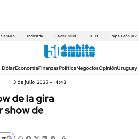
Senado
Industria
Javier Milei
CEOs
Papa León XIV
Anuario autos 2026
Dólar
Economía
Finanzas
Política
Negocios
Opinión
Uruguay
TECNOLOGÍA
NOVEDADES FISCA
MÉXICO
3 de julio 2025 - 14:48
EDICTOS JUDICIAL
OPINIÓN
w de la gira
MULTAS
MUNDO
r show de
LICITACIONES
INFORMACIÓN GENERAL
CUADROS TARIFAR
ESPECTÁCULOS
RECALL
DEPORTES
 en