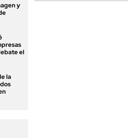
magen y
de
é
mpresas
ebate el
e la
 dos
en