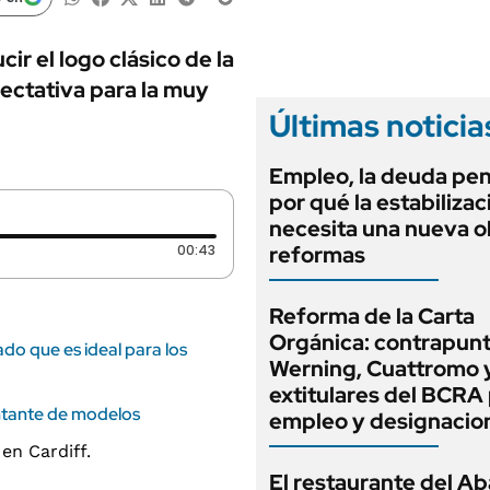
ANUARIO 2025
LIFESTYLE
EDICIÓN IMPRESA
AUTOS
r el logo clásico de la
ectativa para la muy
Últimas noticia
Empleo, la deuda pen
por qué la estabilizac
necesita una nueva o
Duración: 43 segundos
00:43
reformas
Reforma de la Carta
Orgánica: contrapunt
ado que es ideal para los
Werning, Cuattromo 
extitulares del BCRA 
ntante de modelos
empleo y designacio
El restaurante del A