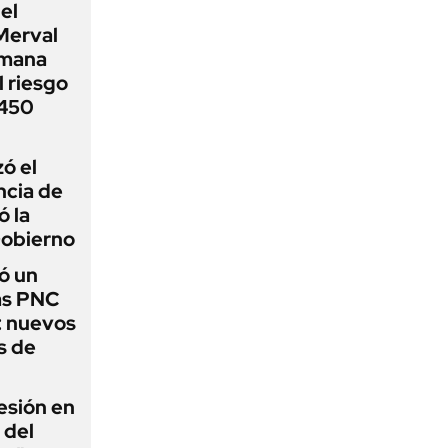
el
Merval
emana
 riesgo
 450
zó el
ncia de
ó la
Gobierno
ó un
as PNC
: nuevos
s de
esión en
 del