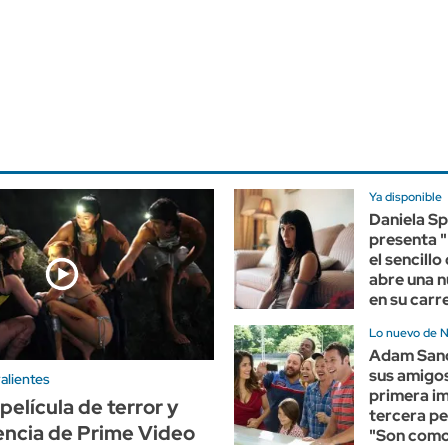
Ya disponible
Daniela Sp
presenta "
el sencillo
abre una 
en su carr
Lo nuevo de N
Adam Sand
sus amigos
alientes
primera im
película de terror y
tercera pe
encia de Prime Video
"Son como