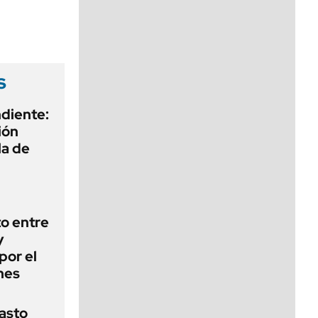
viernes de 10 a 18
s
diente:
ión
la de
o entre
y
por el
nes
basto