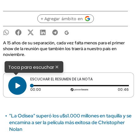
+ Agregar ámbito en
A 15 años de su separación, cada vez falta menos para el primer
show de la reunión que también los traerá a nuestro país en
noviembre.
×
Toca para escuchar
ESCUCHAR EL RESUMEN DE LA NOTA
Tiempo transcurrido: 0 segundos
Dura
00:00
00:46
"La Odisea" superó los u$s1.000 millones en taquilla y se
encamina a ser la película más exitosa de Christopher
Nolan