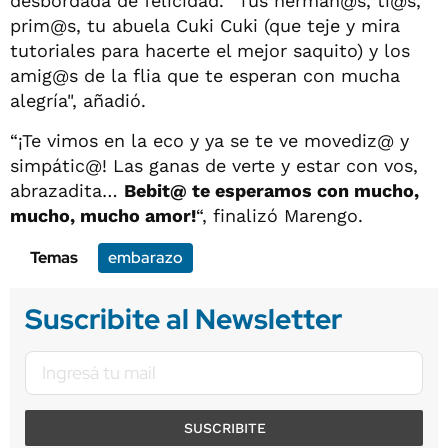
desbordada de felicidad. ”Tus herman@s, ti@s,
prim@s, tu abuela Cuki Cuki (que teje y mira
tutoriales para hacerte el mejor saquito) y los
amig@s de la flia que te esperan con mucha
alegría", añadió.
“¡Te vimos en la eco y ya se te ve movediz@ y
simpátic@! Las ganas de verte y estar con vos,
abrazadita…
Bebit@ te esperamos con mucho,
mucho, mucho amor!
“, finalizó Marengo.
Temas
embarazo
Suscribite al Newsletter
SUSCRIBITE