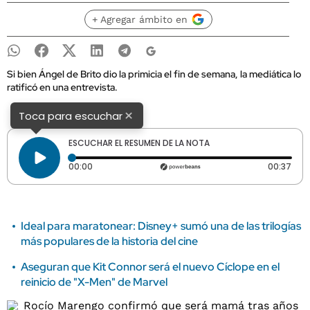
+ Agregar ámbito en
Si bien Ángel de Brito dio la primicia el fin de semana, la mediática lo
ratificó en una entrevista.
×
Toca para escuchar
ESCUCHAR EL RESUMEN DE LA NOTA
Tiempo transcurrido: 0 segundos
Dura
00:00
00:37
Ideal para maratonear: Disney+ sumó una de las trilogías
más populares de la historia del cine
Aseguran que Kit Connor será el nuevo Cíclope en el
reinicio de "X-Men" de Marvel