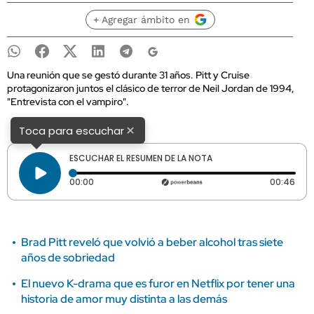
+ Agregar ámbito en
Una reunión que se gestó durante 31 años. Pitt y Cruise
protagonizaron juntos el clásico de terror de Neil Jordan de 1994,
"Entrevista con el vampiro".
×
Toca para escuchar
ESCUCHAR EL RESUMEN DE LA NOTA
Tiempo transcurrido: 0 segundos
Dura
00:00
00:46
Brad Pitt reveló que volvió a beber alcohol tras siete
años de sobriedad
El nuevo K-drama que es furor en Netflix por tener una
historia de amor muy distinta a las demás