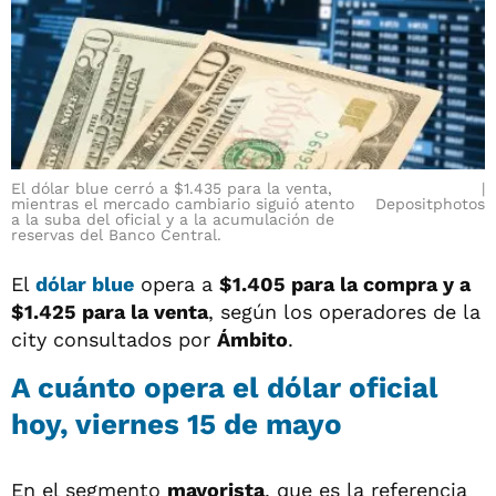
El dólar blue cerró a $1.435 para la venta,
mientras el mercado cambiario siguió atento
Depositphotos
a la suba del oficial y a la acumulación de
reservas del Banco Central.
El
dólar blue
opera a
$1.405 para la compra y a
$1.425
para la venta
, según los operadores de la
city consultados por
Ámbito
.
A cuánto opera el
dólar oficial
hoy, viernes 15 de mayo
En el segmento
mayorista
, que es la referencia