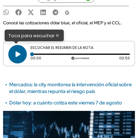
Conocé las cotizaciones dólar blue, el oficial, el MEP y el CCL.
×
Toca para escuchar
ESCUCHAR EL RESUMEN DE LA NOTA
Tiempo transcurrido: 0 segundos
Dura
00:00
00:53
Mercados: la city monitorea la intervención oficial sobre
el dólar, mientras repunta el riesgo país
Dólar hoy: a cuánto cotiza este viernes 7 de agosto