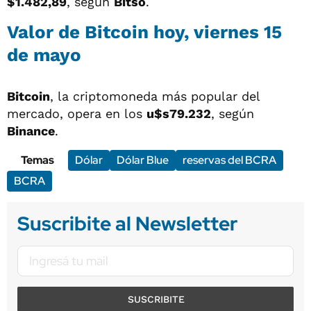
$1.482,89
, según
Bitso
.
Valor de Bitcoin hoy, viernes 15
de mayo
Bitcoin
, la criptomoneda más popular del
mercado, opera en los
u$s79.232
, según
Binance
.
Temas
Dólar
Dólar Blue
reservas del BCRA
BCRA
Suscribite al Newsletter
SUSCRIBITE