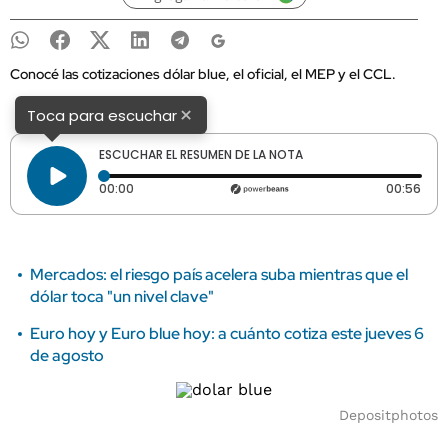
Conocé las cotizaciones dólar blue, el oficial, el MEP y el CCL.
×
Toca para escuchar
ESCUCHAR EL RESUMEN DE LA NOTA
Tiempo transcurrido: 0 segundos
Dura
00:00
00:56
Mercados: el riesgo país acelera suba mientras que el
dólar toca "un nivel clave"
Euro hoy y Euro blue hoy: a cuánto cotiza este jueves 6
de agosto
Depositphotos