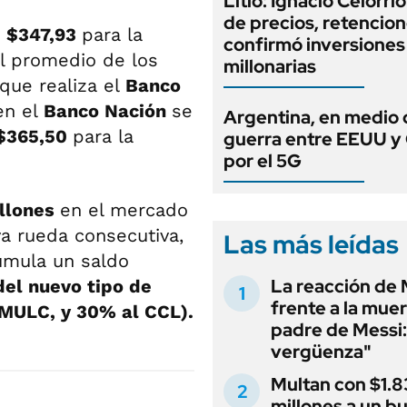
Litio: Ignacio Celorri
de precios, retencion
a
$347,93
para la
confirmó inversiones
el promedio de los
millonarias
que realiza el
Banco
n el
Banco Nación
se
Argentina, en medio 
$365,50
para la
guerra entre EEUU y
por el 5G
llones
en el mercado
a rueda consecutiva,
Las más leídas
umula un saldo
La reacción de 
del nuevo tipo de
frente a la muer
 MULC, y 30% al CCL).
padre de Messi:
vergüenza"
Multan con $1.8
millones a un b