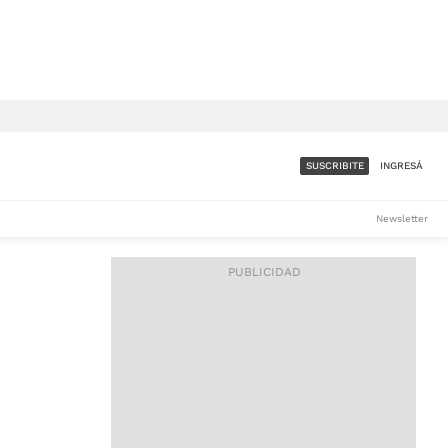
SUSCRIBITE
INGRESÁ
SUMATE A LA COMUNIDAD
Newsletter
DE ÁMBITO
LES
ACCESO FULL - $1.800/MES
ES
CORPORATIVO - CONSULTAR
Si tenés dudas comunicate
con nosotros a
IOS
suscripciones@ambito.com.ar
Llamanos al (54) 11 4556-
9147/48 o
al (54) 11 4449-3256 de lunes a