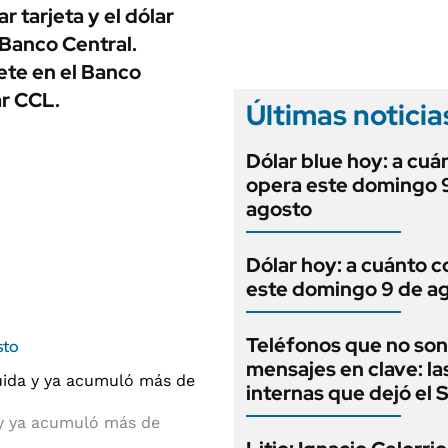
ANUARIO 2025
r tarjeta y el dólar
LIFESTYLE
EDICIÓN IMPRESA
 Banco Central.
AUTOS
ete en el Banco
ar CCL.
Últimas noticia
Dólar blue hoy: a cuá
opera este domingo 
agosto
Dólar hoy: a cuánto c
este domingo 9 de a
Teléfonos que no son
sto
mensajes en clave: la
internas que dejó el
 y ya acumuló más de