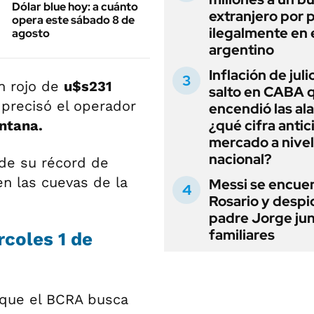
Dólar blue hoy: a cuánto
extranjero por 
opera este sábado 8 de
ilegalmente en 
agosto
argentino
Inflación de julio
n rojo de
u$s231
salto en CABA 
precisó el operador
encendió las al
¿qué cifra antic
ntana.
mercado a nivel
nacional?
de su récord de
n las cuevas de la
Messi se encue
Rosario y despi
padre Jorge jun
familiares
rcoles 1 de
r que el BCRA busca