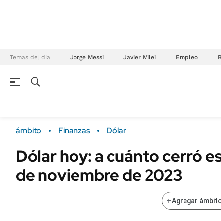
Temas del día
Jorge Messi
Javier Milei
Empleo
NEGOCIOS
ÚLTIMAS NOTICIAS
Especiales Ámbito
ECONOMÍA
ámbito
Finanzas
Dólar
Real Estate
Banco de Datos
Dólar hoy: a cuánto cerró es
Sustentabilidad
Campo
de noviembre de 2023
Seguros
FINANZAS
ENERGY REPORT
Dólar
+
Agregar ámbito
POLÍTICA
Mercados
Nacional