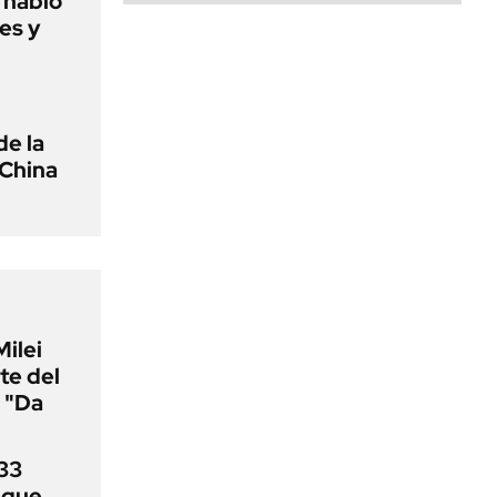
o habló
es y
de la
 China
Milei
te del
 "Da
33
uque