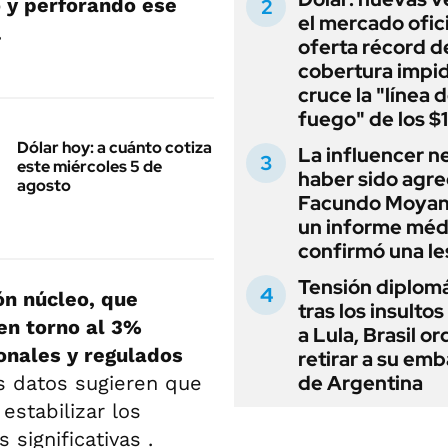
o y perforando ese
el mercado ofici
.
oferta récord d
cobertura impi
cruce la "línea 
fuego" de los $
Dólar hoy: a cuánto cotiza
La influencer n
este miércoles 5 de
haber sido agre
agosto
Facundo Moyan
un informe méd
confirmó una le
Tensión diplomá
ón núcleo, que
tras los insultos
en torno al 3%
a Lula, Brasil o
ionales y regulados
retirar a su em
de Argentina
s datos sugieren que
estabilizar los
 significativas .