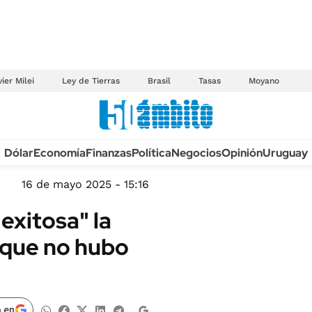
ier Milei
Ley de Tierras
Brasil
Tasas
Moyano
Anuario autos 2026
Dólar
Economía
Finanzas
Política
Negocios
Opinión
Uruguay
TECNOLOGÍA
NOVEDADES FISCA
MÉXICO
16 de mayo 2025 - 15:16
EDICTOS JUDICIAL
OPINIÓN
exitosa" la
MULTAS
MUNDO
orque no hubo
LICITACIONES
INFORMACIÓN GENERAL
CUADROS TARIFAR
ESPECTÁCULOS
RECALL
DEPORTES
 en