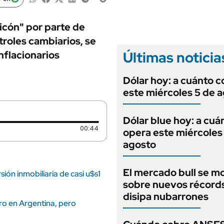
ANUARIO 2025
LIFESTYLE
EDICIÓN IMPRESA
AUTOS
icón" por parte de
ntroles cambiarios, se
Últimas noticia
nflacionarios
Dólar hoy: a cuánto c
este miércoles 5 de 
Dólar blue hoy: a cuá
Duración: 44 segundos
00:44
opera este miércoles
agosto
El mercado bull se m
ión inmobiliaria de casi u$s1
sobre nuevos récord
disipa nubarrones
o en Argentina, pero