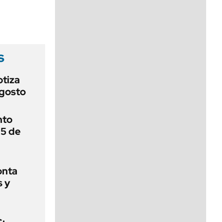
viernes de 10 a 18
s
otiza
agosto
nto
 5 de
onta
s y