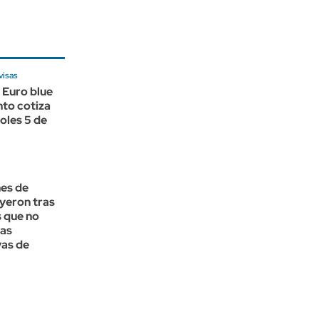
visas
 Euro blue
nto cotiza
oles 5 de
nes de
yeron tras
 que no
las
vas de