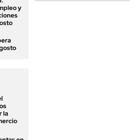
:
mpleo y
aciones
gosto
pera
agosto
l
los
 la
mercio
entas en