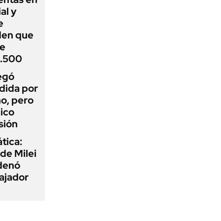
al y
e
den que
de
1.500
egó
dida por
o, pero
ico
sión
tica:
 de Milei
rdenó
bajador