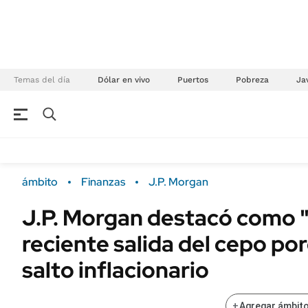
Temas del día
Dólar en vivo
Puertos
Pobreza
Jav
NEGOCIOS
ÚLTIMAS NOTICIAS
Especiales Ámbito
ECONOMÍA
ámbito
Finanzas
J.P. Morgan
Real Estate
Banco de Datos
J.P. Morgan destacó como "
Sustentabilidad
Campo
reciente salida del cepo p
Seguros
FINANZAS
ENERGY REPORT
salto inflacionario
Dólar
POLÍTICA
Mercados
+
Agregar ámbito
Nacional