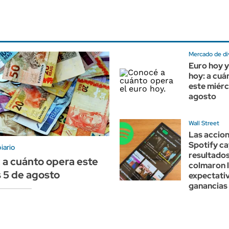
Mercado de di
Euro hoy y
hoy: a cuá
este miérc
agosto
Wall Street
Las accio
Spotify ca
iario
resultados
: a cuánto opera este
colmaron 
 5 de agosto
expectati
ganancias