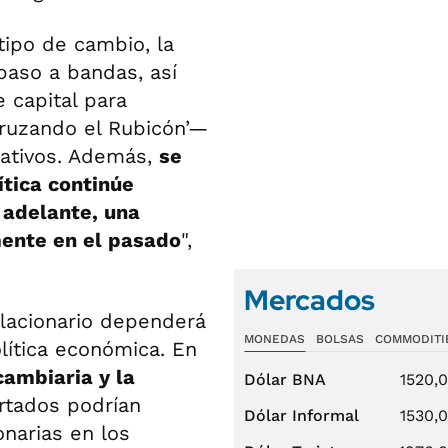
tipo de cambio, la
 paso a bandas, así
 capital para
ruzando el Rubicón’—
icativos. Además,
se
ítica continúe
 adelante, una
ente en el pasado
",
Mercados
flacionario dependerá
MONEDAS
BOLSAS
COMMODITI
ítica económica. En
cambiaria y la
Dólar BNA
1520,
rtados podrían
Dólar Informal
1530,
onarias en los