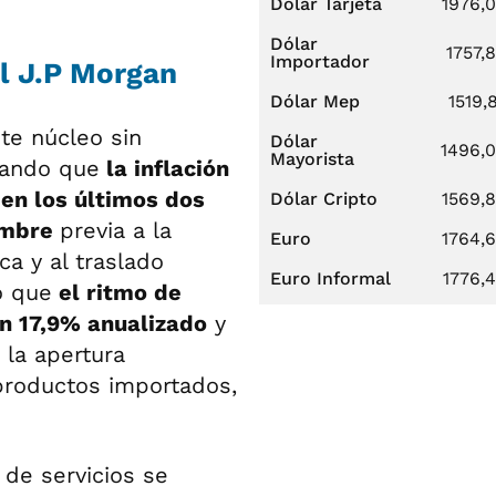
Dólar Tarjeta
1976,
Dólar
1757,
Importador
el J.P Morgan
Dólar Mep
1519,
te núcleo sin
Dólar
1496,
Mayorista
cando que
la inflación
en los últimos dos
Dólar Cripto
1569,
umbre
previa a la
Euro
1764,
a y al traslado
Euro Informal
1776,
ó que
el ritmo de
n 17,9% anualizado
y
 la apertura
productos importados,
 de servicios se