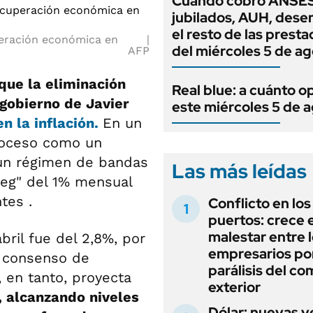
Cuándo cobro ANSES
jubilados, AUH, dese
el resto de las prest
peración económica en
del miércoles 5 de a
AFP
que la eliminación
Real blue: a cuánto o
gobierno de Javier
este miércoles 5 de 
n la inflación.
En un
proceso como un
a un régimen de bandas
Las más leídas
 peg" del 1% mensual
tes .
Conflicto en los
puertos: crece e
malestar entre 
bril fue del 2,8%, por
empresarios por
l consenso de
parálisis del co
 en tanto, proyecta
exterior
, alcanzando niveles
Dólar: nuevas v