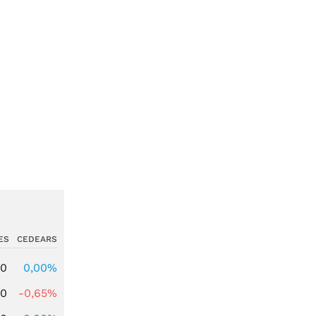
ES
CEDEARS
00
0,00%
00
-0,65%