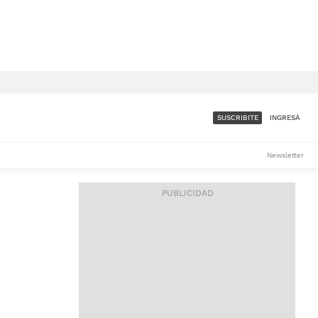
SUSCRIBITE
INGRESÁ
SUMATE A LA COMUNIDAD
Newsletter
DE ÁMBITO
LES
ACCESO FULL - $1.800/MES
ES
CORPORATIVO - CONSULTAR
Si tenés dudas comunicate
con nosotros a
IOS
suscripciones@ambito.com.ar
Llamanos al (54) 11 4556-
9147/48 o
al (54) 11 4449-3256 de lunes a