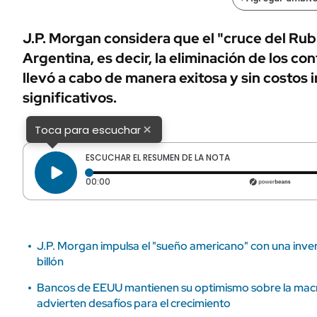
ÁMBITO DEBATE
Municipios
MEDIAKIT AMBITO DEBATE
J.P. Morgan considera que el "cruce del Rub
URUGUAY
Argentina, es decir, la eliminación de los co
llevó a cabo de manera exitosa y sin costos i
significativos.
×
Toca para escuchar
ESCUCHAR EL RESUMEN DE LA NOTA
Tiempo transcurrido: 0 segundos
00:00
J.P. Morgan impulsa el "sueño americano" con una invers
billón
Bancos de EEUU mantienen su optimismo sobre la macr
advierten desafíos para el crecimiento