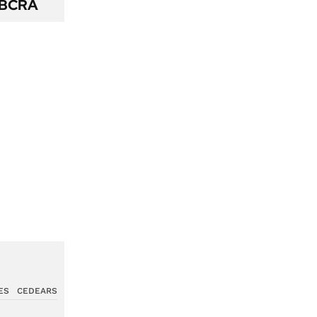
l BCRA
ES
CEDEARS