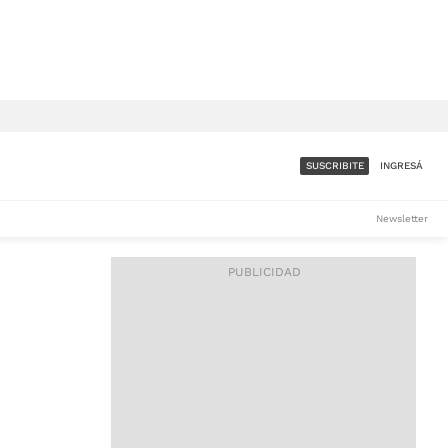
SUSCRIBITE
INGRESÁ
SUMATE A LA COMUNIDAD
Newsletter
DE ÁMBITO
LES
ACCESO FULL - $1.800/MES
ES
CORPORATIVO - CONSULTAR
Si tenés dudas comunicate
con nosotros a
IOS
suscripciones@ambito.com.ar
Llamanos al (54) 11 4556-
9147/48 o
al (54) 11 4449-3256 de lunes a