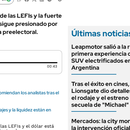
ANUARIO 2025
LIFESTYLE
EDICIÓN IMPRESA
AUTOS
de las LEFIs y la fuerte
 sigue presionado por
Últimas noticia
 preelectoral.
Leapmotor salió a la r
primera experiencia 
SUV electrificados en
Duración: 43 segundos
00:43
Argentina
Tras el éxito en cines,
Lionsgate dio detalle
miendan los analistas tras el
el rodaje y el estreno
secuela de "Michael"
ajes y la liquidez están en
Mercados: la city mo
la intervención oficia