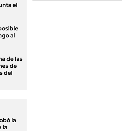
unta el
posible
ago al
na de las
nes de
s del
obó la
 la