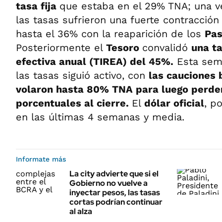
tasa fija
que estaba en el 29% TNA; una v
las tasas sufrieron una fuerte contracción
hasta el 36% con la reaparición de los
Pas
Posteriormente el
Tesoro
convalidó
una ta
efectiva anual (TIREA) del 45%.
Esta sema
las tasas siguió activo, con
las cauciones 
volaron hasta 80% TNA para luego perde
porcentuales al cierre.
El
dólar oficial
, p
en las últimas 4 semanas y media.
Informate más
La city advierte que si el
Gobierno no vuelve a
inyectar pesos, las tasas
cortas podrían continuar
al alza