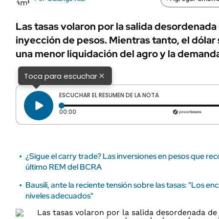
ÁMBITO DEBATE
Municipios
MEDIAKIT AMBITO DEBATE
Las tasas volaron por la salida desordenada 
URUGUAY
inyección de pesos. Mientras tanto, el dólar
una menor liquidación del agro y la demanda
×
Toca para escuchar
ESCUCHAR EL RESUMEN DE LA NOTA
Tiempo transcurrido: 0 segundos
00:00
¿Sigue el carry trade? Las inversiones en pesos que reco
último REM del BCRA
Bausili, ante la reciente tensión sobre las tasas: "Los enc
niveles adecuados"