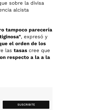
que sobre la divisa
ncia alcista
ero tampoco parecería
tiginosa"
, expresó y
que el orden de los
re las
tasas
cree que
n respecto a la a la
SUSCRIBITE