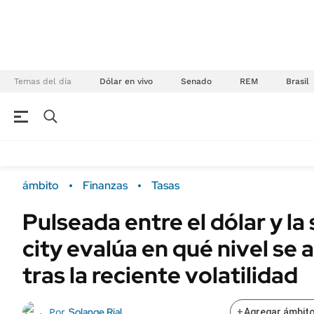
Temas del día
Dólar en vivo
Senado
REM
Brasil
NEGOCIOS
ÚLTIMAS NOTICIAS
Especiales Ámbito
ECONOMÍA
ámbito
Finanzas
Tasas
Real Estate
Banco de Datos
Pulseada entre el dólar y la 
Sustentabilidad
Campo
city evalúa en qué nivel s
Seguros
FINANZAS
ENERGY REPORT
tras la reciente volatilidad
Dólar
POLÍTICA
Mercados
Solange Rial
Por
+
Agregar ámbito
Nacional