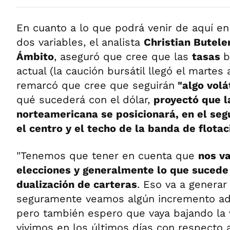
En cuanto a lo que podrá venir de aquí en
dos variables, el analista
Christian Buteler
Ámbito
, aseguró que cree que las
tasas
b
actual (la caución bursátil llegó el martes
remarcó que cree que seguirán
"algo volá
qué sucederá con el dólar,
proyectó que l
norteamericana se posicionará, en el se
el centro y el techo de la banda de flotac
"Tenemos que tener en cuenta que
nos v
elecciones y generalmente lo que sucede
dualización de carteras
. Eso va a genera
seguramente veamos algún incremento adic
pero también espero que vaya bajando la v
vivimos en los últimos días con respecto a