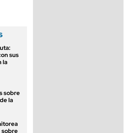
viernes de 10 a 18
s
uta:
con sus
 la
s sobre
 de la
nitorea
l sobre