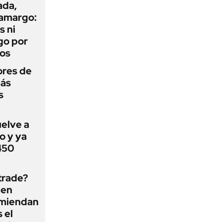
ada,
 amargo:
s ni
go por
dos
ores de
más
s
uelve a
o y ya
 450
 trade?
 en
omiendan
s el