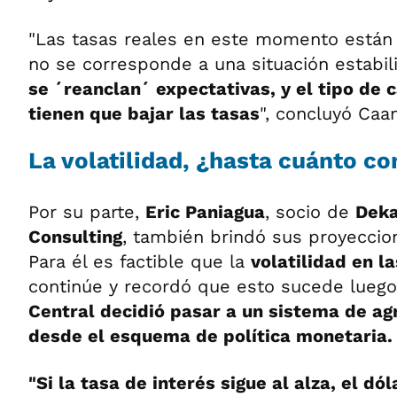
"Las tasas reales en este momento están m
no se corresponde a una situación estabil
se ´reanclan´ expectativas, y el tipo de 
tienen que bajar las tasas
", concluyó Caa
La volatilidad, ¿hasta cuánto co
Por su parte,
Eric Paniagua
, socio de
Deka
Consulting
, también brindó sus proyeccio
Para él es factible que la
volatilidad en l
continúe y recordó que esto sucede lueg
Central decidió pasar a un sistema de a
desde el esquema de política monetaria.
"Si la tasa de interés sigue al alza, el dó