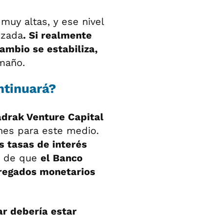
uy altas, y ese nivel
izada
. Si realmente
cambio se estabiliza,
maño.
ntinuará?
drak Venture Capital
nes para este medio.
as tasas de interés
o de que
el Banco
gregados monetarios
lar debería estar