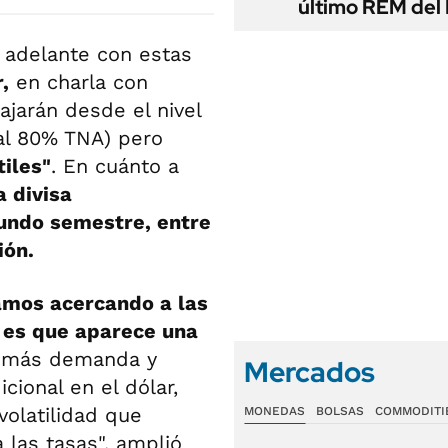
último REM de
 adelante con estas
,
en charla con
ajarán desde el nivel
 al 80% TNA) pero
tiles"
. En cuánto a
a divisa
gundo semestre, entre
ión.
amos acercando a las
 es que aparece una
r más demanda y
Mercados
ional en el dólar,
olatilidad que
MONEDAS
BOLSAS
COMMODITI
 las tasas", amplió