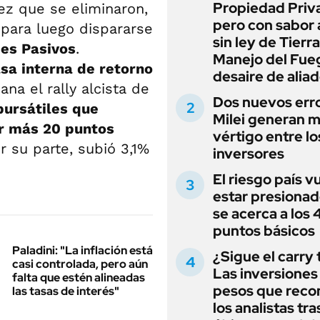
Propiedad Priv
ez que se eliminaron,
pero con sabor
 para luego dispararse
sin ley de Tierra
es Pasivos
.
Manejo del Fue
sa interna de retorno
desaire de alia
na el rally alcista de
Dos nuevos err
bursátiles que
Milei generan 
r más 20 puntos
vértigo entre lo
or su parte, subió 3,1%
inversores
El riesgo país v
estar presionad
se acerca a los
puntos básicos
Paladini: "La inflación está
¿Sigue el carry
casi controlada, pero aún
Las inversiones
falta que estén alineadas
pesos que rec
las tasas de interés"
los analistas tra