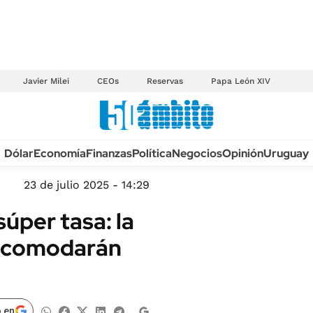
Javier Milei
CEOs
Reservas
Papa León XIV
Anuario autos 2026
Dólar
Economía
Finanzas
Política
Negocios
Opinión
Uruguay
TECNOLOGÍA
NOVEDADES FISCA
MÉXICO
23 de julio 2025 - 14:29
EDICTOS JUDICIAL
OPINIÓN
súper tasa: la
MULTAS
MUNDO
e acomodarán
LICITACIONES
INFORMACIÓN GENERAL
CUADROS TARIFAR
ESPECTÁCULOS
RECALL
DEPORTES
 en