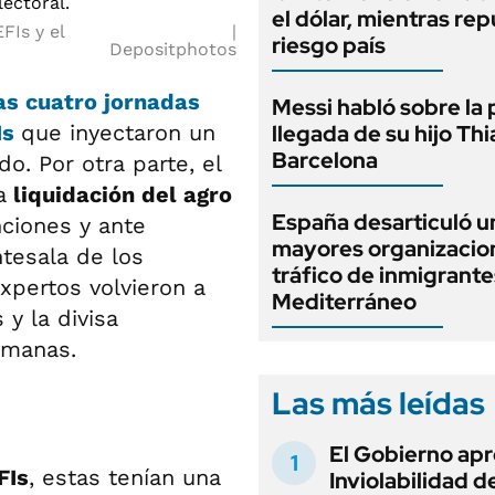
el dólar, mientras rep
FIs y el
riesgo país
Depositphotos
as cuatro jornadas
Messi habló sobre la 
Is
que inyectaron un
llegada de su hijo Thi
Barcelona
. Por otra parte, el
a
liquidación del agro
España desarticuló u
nciones y ante
mayores organizacio
tesala de los
tráfico de inmigrante
xpertos volvieron a
Mediterráneo
 y la divisa
emanas.
Las más leídas
El Gobierno apr
FIs
, estas tenían una
Inviolabilidad de