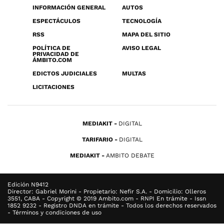
INFORMACIÓN GENERAL
AUTOS
ESPECTÁCULOS
TECNOLOGÍA
RSS
MAPA DEL SITIO
POLÍTICA DE
AVISO LEGAL
PRIVACIDAD DE
ÁMBITO.COM
EDICTOS JUDICIALES
MULTAS
LICITACIONES
MEDIAKIT
DIGITAL
TARIFARIO
DIGITAL
MEDIAKIT
AMBITO DEBATE
Edición N9412
Director: Gabriel Morini - Propietario: Nefir S.A. - Domicilio: Olleros
3551, CABA - Copyright © 2019 Ambito.com - RNPI En trámite - Issn
1852 9232 - Registro DNDA en trámite - Todos los derechos reservados
- Términos y condiciones de uso