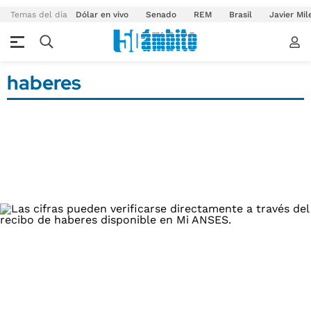
Temas del día
Dólar en vivo
Senado
REM
Brasil
Javier Mil
haberes