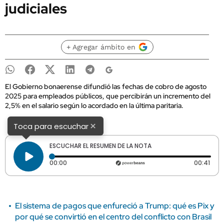
judiciales
+ Agregar ámbito en
El Gobierno bonaerense difundió las fechas de cobro de agosto
2025 para empleados públicos, que percibirán un incremento del
2,5% en el salario según lo acordado en la última paritaria.
×
Toca para escuchar
ESCUCHAR EL RESUMEN DE LA NOTA
Tiempo transcurrido: 0 segundos
Dura
00:00
00:41
El sistema de pagos que enfureció a Trump: qué es Pix y
por qué se convirtió en el centro del conflicto con Brasil