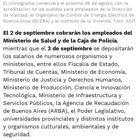
El cronograma comenzará el próximo 29 de agosto, con la
acreditación de los sueldos para empleados de la Dirección
de Vialidad, el Organismo de Control de Energía Eléctrica de
Buenos Aires (OCEBA) y el Instituto de la Vivienda. Foto: 0221.
El 2 de septiembre cobrarán los empleados del
Ministerio de Salud y de la Caja de Policía
,
mientras que el
3 de septiembre
se depositarán
los salarios de numerosos organismos y
ministerios, entre ellos Fiscalía de Estado,
Tribunal de Cuentas, Ministerio de Economía,
Ministerio de Justicia y Derechos Humanos,
Ministerio de Producción, Ciencia e Innovación
Tecnológica, Ministerio de Infraestructura y
Servicios Públicos, la Agencia de Recaudación
de Buenos Aires (ARBA), el Poder Legislativo,
universidades provinciales y distintos institutos
y organismos culturales, ambientales y de
seguridad.