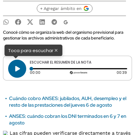
+ Agregar ámbito en
Conocé cómo se organiza la web del organismo previsional para
gestionar los archivos administrativos de cada beneficiario.
×
Toca para escuchar
ESCUCHAR EL RESUMEN DE LA NOTA
Tiempo transcurrido: 0 segundos
Dura
00:00
00:39
Cuándo cobro ANSES: jubilados, AUH, desempleo y el
resto de las prestaciones del jueves 6 de agosto
ANSES: cuándo cobran los DNI terminados en 6 y 7 en
agosto