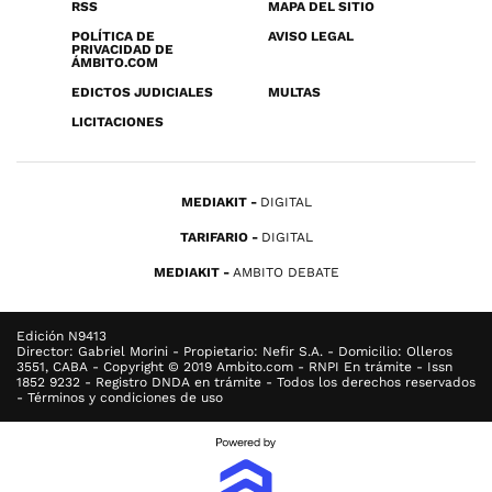
RSS
MAPA DEL SITIO
POLÍTICA DE
AVISO LEGAL
PRIVACIDAD DE
ÁMBITO.COM
EDICTOS JUDICIALES
MULTAS
LICITACIONES
MEDIAKIT
DIGITAL
TARIFARIO
DIGITAL
MEDIAKIT
AMBITO DEBATE
Edición N9413
Director: Gabriel Morini - Propietario: Nefir S.A. - Domicilio: Olleros
3551, CABA - Copyright © 2019 Ambito.com - RNPI En trámite - Issn
1852 9232 - Registro DNDA en trámite - Todos los derechos reservados
- Términos y condiciones de uso