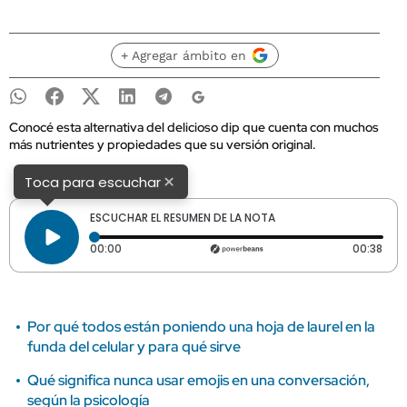
+ Agregar ámbito en
Conocé esta alternativa del delicioso dip que cuenta con muchos
más nutrientes y propiedades que su versión original.
×
Toca para escuchar
ESCUCHAR EL RESUMEN DE LA NOTA
Tiempo transcurrido: 0 segundos
Dura
00:00
00:38
Por qué todos están poniendo una hoja de laurel en la
funda del celular y para qué sirve
Qué significa nunca usar emojis en una conversación,
según la psicología