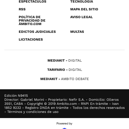
ESPECTÁCULOS
TECNOLOGÍA
RSS
MAPA DEL SITIO
POLÍTICA DE
AVISO LEGAL
PRIVACIDAD DE
ÁMBITO.COM
EDICTOS JUDICIALES
MULTAS
LICITACIONES
MEDIAKIT
DIGITAL
TARIFARIO
DIGITAL
MEDIAKIT
AMBITO DEBATE
Edición N9415
Director: Gabriel Morini - Propietario: Nefir S.A. - Domicilio: Olleros
3551, CABA - Copyright © 2019 Ambito.com - RNPI En trámite - Issn
1852 9232 - Registro DNDA en trámite - Todos los derechos reservados
- Términos y condiciones de uso