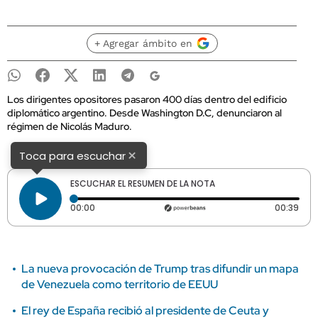
+ Agregar ámbito en
Los dirigentes opositores pasaron 400 días dentro del edificio
diplomático argentino. Desde Washington D.C, denunciaron al
régimen de Nicolás Maduro.
×
Toca para escuchar
ESCUCHAR EL RESUMEN DE LA NOTA
Tiempo transcurrido: 0 segundos
Dura
00:00
00:39
La nueva provocación de Trump tras difundir un mapa
de Venezuela como territorio de EEUU
El rey de España recibió al presidente de Ceuta y