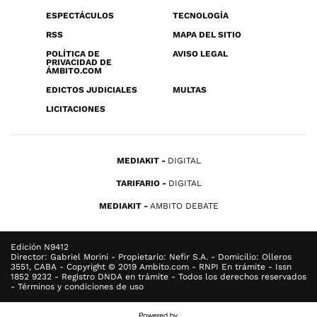
ESPECTÁCULOS
TECNOLOGÍA
RSS
MAPA DEL SITIO
POLÍTICA DE
AVISO LEGAL
PRIVACIDAD DE
ÁMBITO.COM
EDICTOS JUDICIALES
MULTAS
LICITACIONES
MEDIAKIT
DIGITAL
TARIFARIO
DIGITAL
MEDIAKIT
AMBITO DEBATE
Edición N9412
Director: Gabriel Morini - Propietario: Nefir S.A. - Domicilio: Olleros
3551, CABA - Copyright © 2019 Ambito.com - RNPI En trámite - Issn
1852 9232 - Registro DNDA en trámite - Todos los derechos reservados
- Términos y condiciones de uso