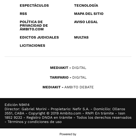
ESPECTÁCULOS
TECNOLOGÍA
RSS
MAPA DEL SITIO
POLÍTICA DE
AVISO LEGAL
PRIVACIDAD DE
ÁMBITO.COM
EDICTOS JUDICIALES
MULTAS
LICITACIONES
MEDIAKIT
DIGITAL
TARIFARIO
DIGITAL
MEDIAKIT
AMBITO DEBATE
Edición N9414
Director: Gabriel Morini - Propietario: Nefir S.A. - Domicilio: Olleros
3551, CABA - Copyright © 2019 Ambito.com - RNPI En trámite - Issn
1852 9232 - Registro DNDA en trámite - Todos los derechos reservados
- Términos y condiciones de uso