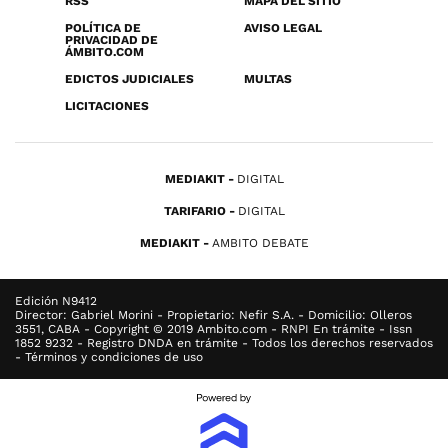
RSS
MAPA DEL SITIO
POLÍTICA DE
AVISO LEGAL
PRIVACIDAD DE
ÁMBITO.COM
EDICTOS JUDICIALES
MULTAS
LICITACIONES
MEDIAKIT
DIGITAL
TARIFARIO
DIGITAL
MEDIAKIT
AMBITO DEBATE
Edición N9412
Director: Gabriel Morini - Propietario: Nefir S.A. - Domicilio: Olleros
3551, CABA - Copyright © 2019 Ambito.com - RNPI En trámite - Issn
1852 9232 - Registro DNDA en trámite - Todos los derechos reservados
- Términos y condiciones de uso