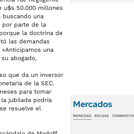
de u$s 50.000 millones
tá buscando una
 por parte de la
 porque la doctrina de
itó las demandas
. «Anticipamos una
ó su abogado.
so que da un inversor
netaria de la SEC.
 meses para tomar
la jubilada podría
Mercados
se resuelve el
MONEDAS
BOLSAS
COMMODITI
escándalo de Madoff