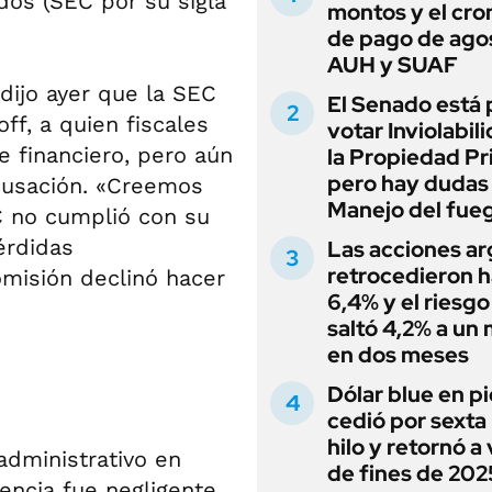
dos (SEC por su sigla
montos y el cr
de pago de ago
AUH y SUAF
dijo ayer que la SEC
El Senado está 
ff, a quien fiscales
votar Inviolabil
e financiero, pero aún
la Propiedad Pr
pero hay dudas
cusación. «Creemos
Manejo del fue
EC no cumplió con su
érdidas
Las acciones ar
retrocedieron h
Comisión declinó hacer
6,4% y el riesgo
saltó 4,2% a un
en dos meses
Dólar blue en p
cedió por sexta 
hilo y retornó a
administrativo en
de fines de 202
encia fue negligente