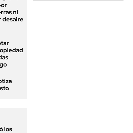
bor
rras ni
 desaire
otar
Propiedad
das
ego
otiza
osto
 los