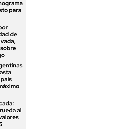
onograma
sto para
por
idad de
ivada,
 sobre
go
gentinas
asta
 país
 máximo
icada:
rueda al
 valores
5