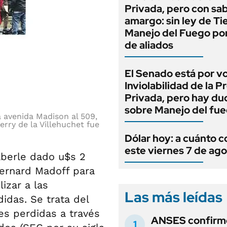
Privada, pero con sa
amargo: sin ley de Tie
Manejo del Fuego por
de aliados
El Senado está por v
Inviolabilidad de la 
Privada, pero hay du
sobre Manejo del fu
a avenida Madison al 509,
erry de la Villehuchet fue
Dólar hoy: a cuánto c
este viernes 7 de ag
haberle dado u$s 2
Bernard Madoff para
izar a las
Las más leídas
idas. Se trata del
es perdidas a través
ANSES confirmó