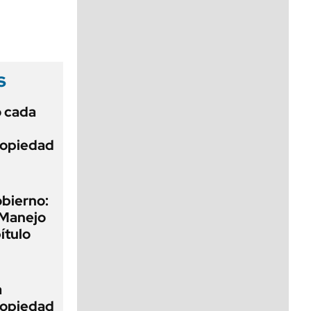
viernes de 10 a 18
s
ó cada
Propiedad
obierno:
 Manejo
ítulo
a
Propiedad