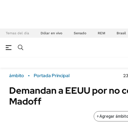
Temas del día
Dólar en vivo
Senado
REM
Brasil
NEGOCIOS
ÚLTIMAS NOTICIAS
Especiales Ámbito
ECONOMÍA
ámbito
Portada Principal
23
Real Estate
Banco de Datos
Demandan a EEUU por no co
Sustentabilidad
Campo
Madoff
Seguros
FINANZAS
ENERGY REPORT
Dólar
+
Agregar ámbito
POLÍTICA
Mercados
Nacional