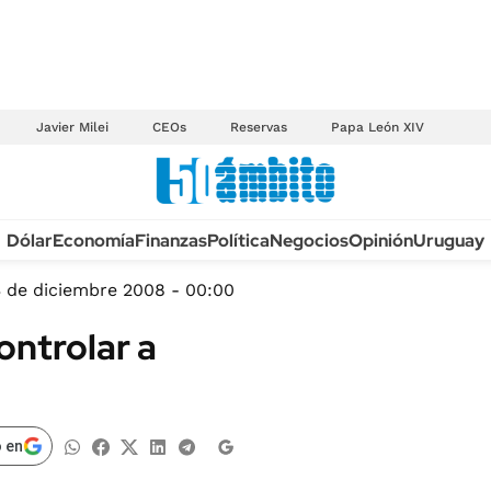
Javier Milei
CEOs
Reservas
Papa León XIV
Anuario autos 2026
Dólar
Economía
Finanzas
Política
Negocios
Opinión
Uruguay
TECNOLOGÍA
NOVEDADES FISCA
MÉXICO
 de diciembre 2008 - 00:00
EDICTOS JUDICIAL
OPINIÓN
ntrolar a
MULTAS
MUNDO
LICITACIONES
INFORMACIÓN GENERAL
CUADROS TARIFAR
ESPECTÁCULOS
 en
RECALL
DEPORTES