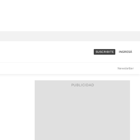
SUSCRIBITE
INGRESÁ
SUMATE A LA COMUNIDAD
Newsletter
DE ÁMBITO
LES
ACCESO FULL - $1.800/MES
ES
CORPORATIVO - CONSULTAR
Si tenés dudas comunicate
con nosotros a
IOS
suscripciones@ambito.com.ar
Llamanos al (54) 11 4556-
9147/48 o
al (54) 11 4449-3256 de lunes a