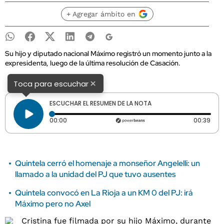
+ Agregar ámbito en
Su hijo y diputado nacional Máximo registró un momento junto a la
expresidenta, luego de la última resolución de Casación.
×
Toca para escuchar
ESCUCHAR EL RESUMEN DE LA NOTA
Tiempo transcurrido: 0 segundos
Dura
00:00
00:39
Quintela cerró el homenaje a monseñor Angelelli: un
llamado a la unidad del PJ que tuvo ausentes
Quintela convocó en La Rioja a un KM 0 del PJ: irá
Máximo pero no Axel