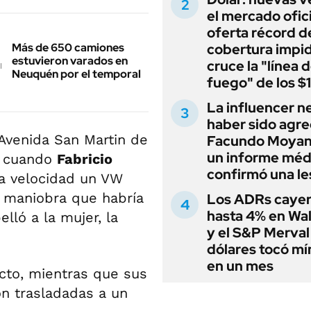
el mercado ofici
oferta récord d
cobertura impi
Más de 650 camiones
estuvieron varados en
cruce la "línea 
Neuquén por el temporal
fuego" de los $
La influencer n
haber sido agre
a Avenida San Martin de
Facundo Moyan
un informe méd
, cuando
Fabricio
confirmó una le
ta velocidad un VW
a maniobra que habría
Los ADRs caye
hasta 4% en Wal
lló a la mujer, la
y el S&P Merval
dólares tocó m
en un mes
 acto, mientras que sus
on trasladadas a un