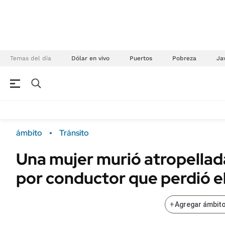
Temas del día
Dólar en vivo
Puertos
Pobreza
Jav
NEGOCIOS
ÚLTIMAS NOTICIAS
Especiales Ámbito
ECONOMÍA
ámbito
Tránsito
Real Estate
Banco de Datos
Una mujer murió atropellad
Sustentabilidad
Campo
por conductor que perdió el
Seguros
FINANZAS
ENERGY REPORT
Dólar
+
Agregar ámbito
POLÍTICA
Mercados
Nacional