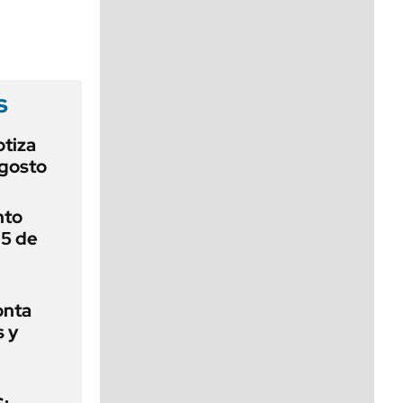
viernes de 10 a 18
s
otiza
agosto
nto
 5 de
onta
s y