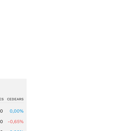
ES
CEDEARS
00
0,00%
00
-0,65%