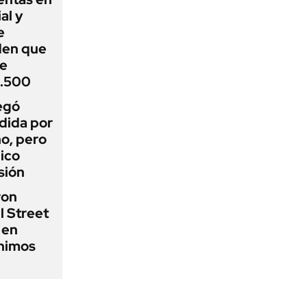
al y
e
den que
de
1.500
egó
dida por
o, pero
ico
sión
ron
l Street
 en
ínimos