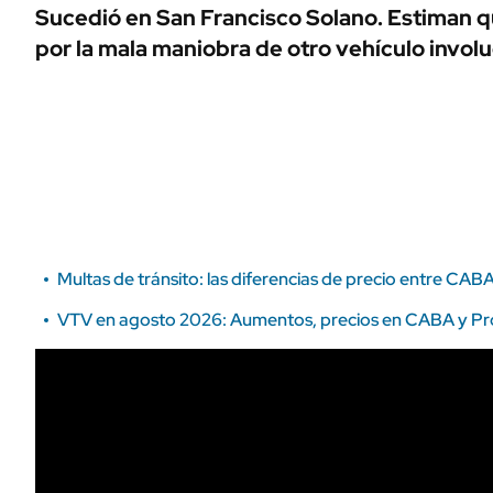
ÁMBITO DEBATE
Sucedió en San Francisco Solano. Estiman que
Municipios
por la mala maniobra de otro vehículo invol
MEDIAKIT AMBITO DEBATE
URUGUAY
Multas de tránsito: las diferencias de precio entre CABA
VTV en agosto 2026: Aumentos, precios en CABA y Pro