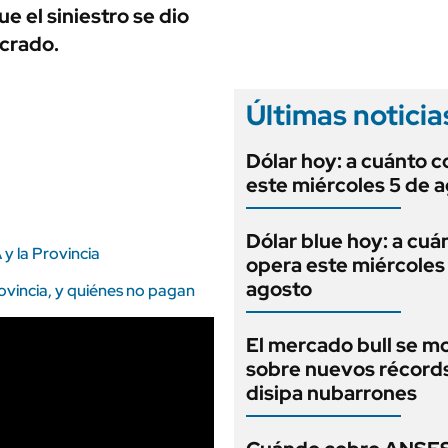
ANUARIO 2025
 el siniestro se dio
LIFESTYLE
EDICIÓN IMPRESA
ucrado.
AUTOS
Últimas noticia
Dólar hoy: a cuánto c
este miércoles 5 de 
Dólar blue hoy: a cuá
 y la Provincia
opera este miércoles
agosto
vincia, y quiénes no pagan
El mercado bull se m
sobre nuevos récord
disipa nubarrones