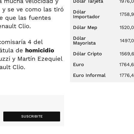
a mucha velocidad y
Dólar Tarjeta
1976,
 y se ve como las tiró
Dólar
1758,
Importador
e que las fuentes
nault Clio.
Dólar Mep
1520,
Dólar
1497,
comisaría 4 del
Mayorista
rátula de
homicidio
Dólar Cripto
1569,
zzi y Martín Ezequiel
Euro
1764,
ult Clio.
Euro Informal
1776,
SUSCRIBITE