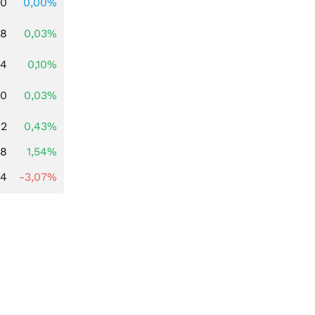
00
0,00%
98
0,03%
04
0,10%
00
0,03%
62
0,43%
68
1,54%
44
-3,07%