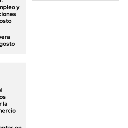
:
mpleo y
aciones
gosto
pera
agosto
l
los
 la
mercio
entas en