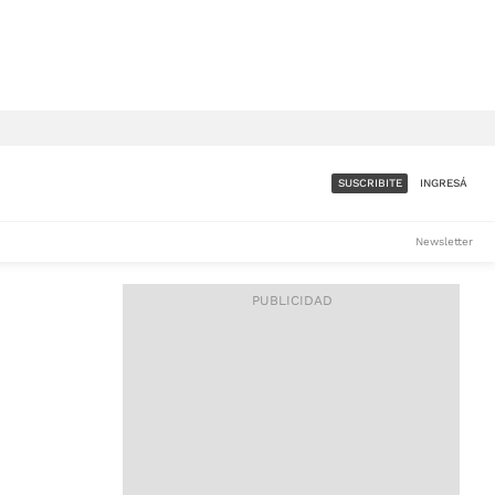
SUSCRIBITE
INGRESÁ
SUMATE A LA COMUNIDAD
Newsletter
DE ÁMBITO
LES
ACCESO FULL - $1.800/MES
ES
CORPORATIVO - CONSULTAR
Si tenés dudas comunicate
con nosotros a
IOS
suscripciones@ambito.com.ar
Llamanos al (54) 11 4556-
9147/48 o
al (54) 11 4449-3256 de lunes a