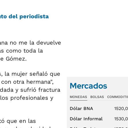
o del periodista
ana no me la devuelve
as como toda la
 de Gómez.
, la mujer señaló que
 con otra hermana",
Mercados
dada y sufrió fractura
los profesionales y
MONEDAS
BOLSAS
COMMODITI
Dólar BNA
1520,
Dólar Informal
1530,
tó que en las