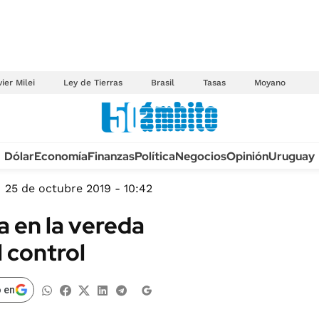
ier Milei
Ley de Tierras
Brasil
Tasas
Moyano
Anuario autos 2026
Dólar
Economía
Finanzas
Política
Negocios
Opinión
Uruguay
TECNOLOGÍA
NOVEDADES FISCA
MÉXICO
25 de octubre 2019 - 10:42
EDICTOS JUDICIAL
OPINIÓN
a en la vereda
MULTAS
MUNDO
 control
LICITACIONES
INFORMACIÓN GENERAL
CUADROS TARIFAR
ESPECTÁCULOS
 en
RECALL
DEPORTES