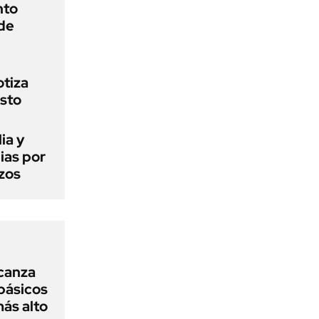
nto
 de
otiza
osto
ia y
ias por
izos
lcanza
básicos
más alto