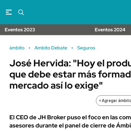
Banco de Datos
Sustentabilidad
Campo
Seguros
FINANZAS
ENERGY REPORT
Eventos 2023
Eventos 2024
Dólar
POLÍTICA
Mercados
ámbito
Ambito Debate
Seguros
Nacional
ÁMBITO DEBATE
Municipios
José Hervida: "Hoy el prod
MEDIAKIT AMBITO DEBATE
URUGUAY
que debe estar más formad
mercado así lo exige"
+
Agregar ámbito
El CEO de JH Broker puso el foco en las com
asesores durante el panel de cierre de Ámb