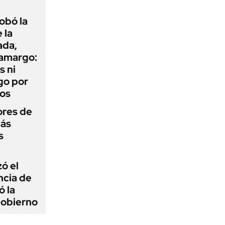
obó la
 la
ada,
 amargo:
s ni
go por
dos
ores de
más
s
zó el
ncia de
ó la
Gobierno