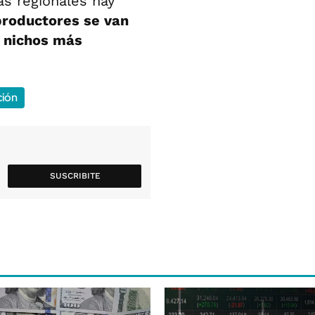
s regionales hay
productores se van
n nichos más
ión
SUSCRIBITE