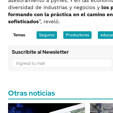
asesoramiento a pymes. Y en las economía
diversidad de industrias y negocios y
los 
formando con la práctica en el camino e
sofisticados
”, reveló.
Temas
Seguros
Productores
educac
Suscribite al Newsletter
Otras noticias