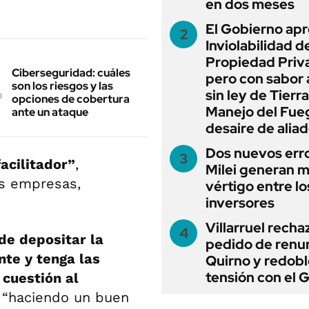
en dos meses
El Gobierno apr
Inviolabilidad de
Propiedad Priv
Ciberseguridad: cuáles
pero con sabor
son los riesgos y las
sin ley de Tierra
opciones de cobertura
Manejo del Fue
ante un ataque
desaire de alia
Dos nuevos err
facilitador”
,
Milei generan 
s empresas,
vértigo entre lo
inversores
Villarruel recha
de depositar la
pedido de renu
te y tenga las
Quirno y redobl
tensión con el 
 cuestión al
e “haciendo un buen