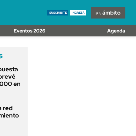
ACCESO FULL - $1.800/MES
CORPORATIVO - CONSULTAR
ámbito
SUSCRIBITE
INGRESÁ
IR A
Si tenés dudas comunicate
con nosotros a
Eventos 2026
Agenda
IOS
suscripciones@ambito.com.ar
Llamanos al (54) 11 4556-
9147/48 o
s
al (54) 11 4449-3256 de lunes a
viernes de 10 a 18
puesta
 prevé
.000 en
a red
amiento