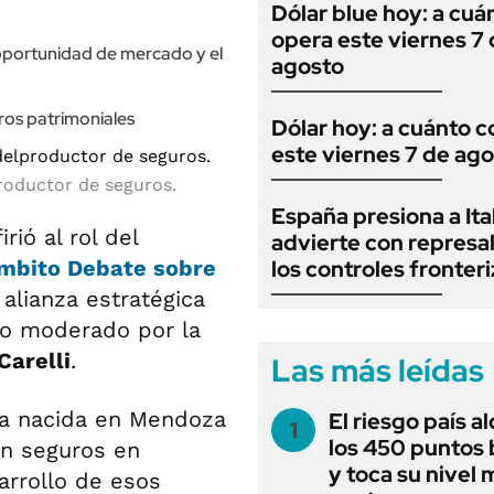
Dólar blue hoy: a cuá
opera este viernes 7
 oportunidad de mercado y el
agosto
ros patrimoniales
Dólar hoy: a cuánto c
este viernes 7 de ag
productor de seguros.
España presiona a Ital
irió al rol del
advierte con represal
mbito Debate sobre
los controles fronter
 alianza estratégica
vo moderado por la
Carelli
.
Las más leídas
a nacida en Mendoza
El riesgo país a
los 450 puntos 
en seguros en
y toca su nivel 
arrollo de esos