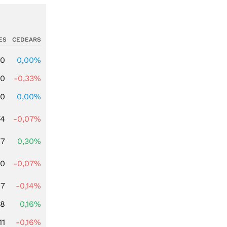
ES
CEDEARS
00
0,00%
00
-0,33%
00
0,00%
74
-0,07%
77
0,30%
50
-0,07%
07
-0,14%
88
0,16%
11
-0,16%