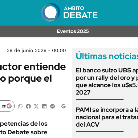
OPINIÓN
MULTAS
MUNDO
LICITACIONES
INFORMACIÓN GENERAL
Eventos 2025
CUADROS TARIFAR
ESPECTÁCULOS
RECALL
DEPORTES
29 de junio 2026 - 00:00
ANUARIO 2025
Últimas noticia
LIFESTYLE
uctor entiende
EDICIÓN IMPRESA
AUTOS
El banco suizo UBS a
o porque el
por un rally del oro y
que alcance los u$s5
2027
 en
PAMI se incorpora a l
nacional para el trat
petencias de los
del ACV
ito Debate sobre