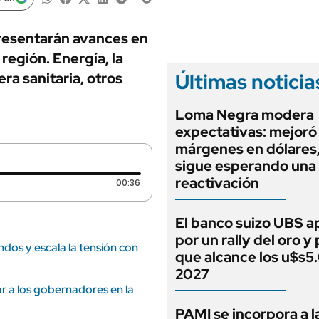
ANUARIO 2025
LIFESTYLE
EDICIÓN IMPRESA
AUTOS
resentarán avances en
 región. Energía, la
Últimas noticia
era sanitaria, otros
Loma Negra modera
expectativas: mejoró
márgenes en dólares
sigue esperando una
reactivación
Duración: 36 segundos
00:36
El banco suizo UBS a
por un rally del oro y
os y escala la tensión con
que alcance los u$s5
2027
r a los gobernadores en la
PAMI se incorpora a l