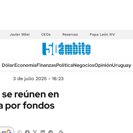
Javier Milei
CEOs
Reservas
Papa León XIV
Anuario autos 2026
Dólar
Economía
Finanzas
Política
Negocios
Opinión
Uruguay
TECNOLOGÍA
NOVEDADES FISCA
MÉXICO
3 de julio 2025 - 16:23
EDICTOS JUDICIAL
OPINIÓN
se reúnen en
MULTAS
MUNDO
a por fondos
LICITACIONES
INFORMACIÓN GENERAL
CUADROS TARIFAR
ESPECTÁCULOS
RECALL
DEPORTES
 en