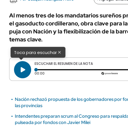
ÁMBITO DEBATE
Municipios
MEDIAKIT AMBITO DEBATE
Al menos tres de los mandatarios sureños p
URUGUAY
el gasoducto cordillerano, obra clave para la
puja con Nación y la flexibilización de la barr
temas clave.
×
Toca para escuchar
ESCUCHAR EL RESUMEN DE LA NOTA
Tiempo transcurrido: 0 segundos
00:00
Nación rechazó propuesta de los gobernadores por fond
las provincias
Intendentes preparan scrum al Congreso para respalda
pulseada por fondos con Javier Milei