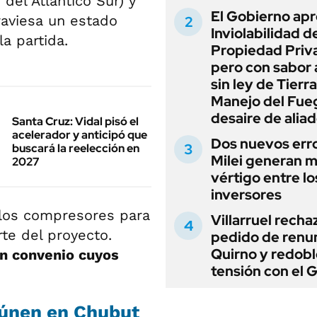
 del Atlántico Sur) y
El Gobierno apr
raviesa un estado
Inviolabilidad de
la partida.
Propiedad Priv
pero con sabor
sin ley de Tierra
Manejo del Fue
desaire de alia
Santa Cruz: Vidal pisó el
acelerador y anticipó que
Dos nuevos err
buscará la reelección en
Milei generan 
2027
vértigo entre lo
inversores
 los compresores para
Villarruel recha
te del proyecto.
pedido de renu
Quirno y redobl
n convenio cuyos
tensión con el 
eúnen en Chubut