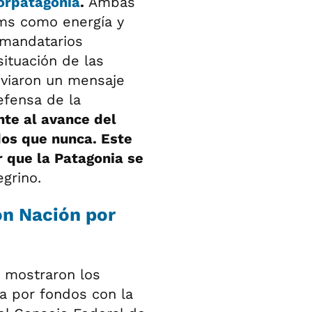
Norpatagonia
.
Ambas
ms como energía y
s mandatarios
situación de las
nviaron un mensaje
efensa de la
te al avance del
os que nunca. Este
 que la Patagonia se
grino.
on Nación por
 mostraron los
ea por fondos con la