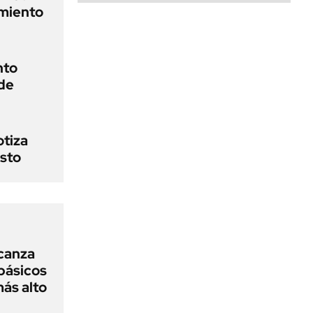
amiento
nto
 de
otiza
osto
lcanza
básicos
más alto