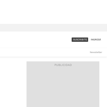
SUSCRIBITE
INGRESÁ
SUMATE A LA COMUNIDAD
Newsletter
DE ÁMBITO
LES
ACCESO FULL - $1.800/MES
ES
CORPORATIVO - CONSULTAR
Si tenés dudas comunicate
con nosotros a
IOS
suscripciones@ambito.com.ar
Llamanos al (54) 11 4556-
9147/48 o
al (54) 11 4449-3256 de lunes a