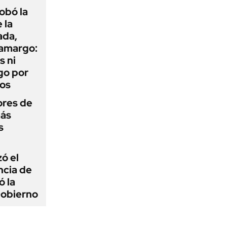
obó la
 la
ada,
 amargo:
s ni
go por
dos
ores de
más
s
zó el
ncia de
ó la
Gobierno