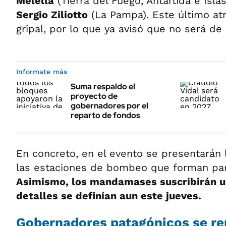
Melella
(Tierra del Fuego, Antártida e Islas
Sergio Ziliotto
(La Pampa). Este último at
gripal, por lo que ya avisó que no será de 
Informate más
Suma respaldo el
proyecto de
gobernadores por el
reparto de fondos
En concreto, en el evento se presentarán
las estaciones de bombeo que forman par
Asimismo, los mandamases suscribirán u
detalles se definían aun este jueves.
Gobernadores patagónicos se r