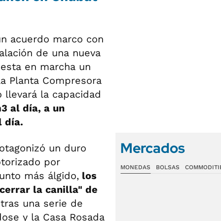
 un acuerdo marco con
stalación de una nueva
uesta en marcha un
a Planta Compresora
llevará la capacidad
3 al día, a un
 día.
Mercados
protagonizó un duro
otorizado por
MONEDAS
BOLSAS
COMMODITI
unto más álgido,
los
errar la canilla" de
tras una serie de
dose y la Casa Rosada