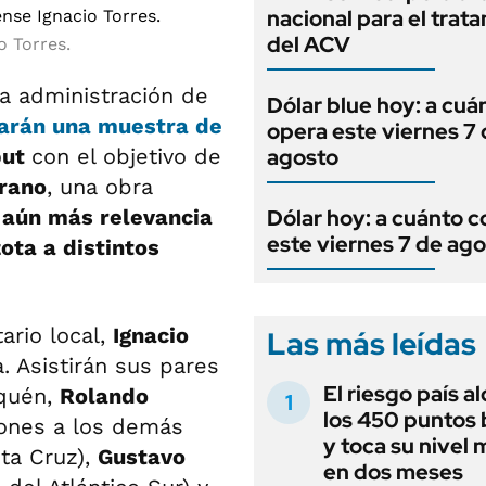
nacional para el trat
del ACV
o Torres.
a administración de
Dólar blue hoy: a cuá
arán una muestra de
opera este viernes 7
but
con el objetivo de
agosto
erano
, una obra
 aún más relevancia
Dólar hoy: a cuánto c
este viernes 7 de ag
ota a distintos
ario local,
Ignacio
Las más leídas
a. Asistirán sus pares
El riesgo país a
uquén,
Rolando
los 450 puntos 
iones a los demás
y toca su nivel 
ta Cruz),
Gustavo
en dos meses