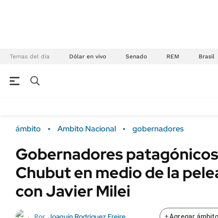
Temas del día
Dólar en vivo
Senado
REM
Brasil
NEGOCIOS
ÚLTIMAS NOTICIAS
Especiales Ámbito
ECONOMÍA
ámbito
Ambito Nacional
gobernadores
Real Estate
Banco de Datos
Gobernadores patagónicos 
Sustentabilidad
Campo
Chubut en medio de la pele
Seguros
FINANZAS
ENERGY REPORT
con Javier Milei
Dólar
POLÍTICA
Mercados
Joaquín Rodríguez Freire
Por
+
Agregar ámbito
Nacional