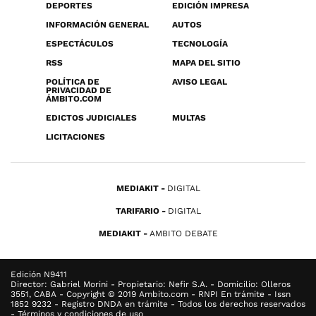
DEPORTES
EDICIÓN IMPRESA
INFORMACIÓN GENERAL
AUTOS
ESPECTÁCULOS
TECNOLOGÍA
RSS
MAPA DEL SITIO
POLÍTICA DE
AVISO LEGAL
PRIVACIDAD DE
ÁMBITO.COM
EDICTOS JUDICIALES
MULTAS
LICITACIONES
MEDIAKIT
DIGITAL
TARIFARIO
DIGITAL
MEDIAKIT
AMBITO DEBATE
Edición N9411
Director: Gabriel Morini - Propietario: Nefir S.A. - Domicilio: Olleros
3551, CABA - Copyright © 2019 Ambito.com - RNPI En trámite - Issn
1852 9232 - Registro DNDA en trámite - Todos los derechos reservados
- Términos y condiciones de uso