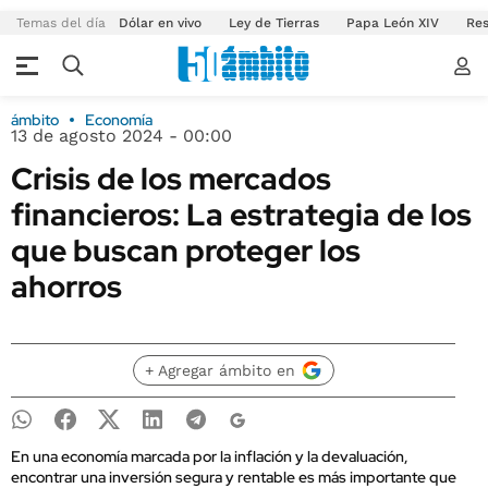
Temas del día
Dólar en vivo
Ley de Tierras
Papa León XIV
Res
ámbito
Economía
13 de agosto 2024 - 00:00
Crisis de los mercados
financieros: La estrategia de los
que buscan proteger los
ahorros
+ Agregar ámbito en
En una economía marcada por la inflación y la devaluación,
encontrar una inversión segura y rentable es más importante que