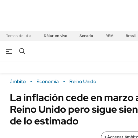
Temas del día
Dólar en vivo
Senado
REM
Brasil
NEGOCIOS
ÚLTIMAS NOTICIAS
Especiales Ámbito
ECONOMÍA
ámbito
Economía
Reino Unido
Real Estate
Banco de Datos
La inflación cede en marzo a
Sustentabilidad
Campo
Reino Unido pero sigue sie
Seguros
FINANZAS
ENERGY REPORT
de lo estimado
Dólar
POLÍTICA
Mercados
+
Agregar ámbito
Nacional