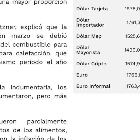
 una mayor proporción
Dólar Tarjeta
1976,
Dólar
1761,
Importador
tzner, explicó que la
l en marzo se debió
Dólar Mep
1525,
 del combustible para
Dólar
1499,
ara calefacción, que
Mayorista
ismo período el año
Dólar Cripto
1574,
Euro
1766,
Euro Informal
1763,
a indumentaria, los
aumentaron, pero más
ron parcialmente
os de los alimentos,
n la inflación de los