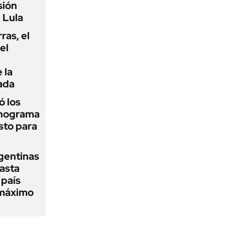
sión
 Lula
rras, el
el
 la
ada
 los
onograma
sto para
gentinas
asta
 país
 máximo