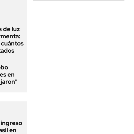
 de luz
ormenta:
y cuántos
tados
obo
es en
ejaron"
l ingreso
sil en