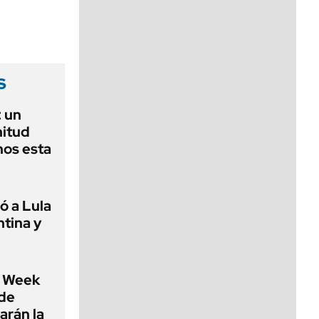
viernes de 10 a 18
s
 un
nitud
nos esta
ó a Lula
ntina y
 Week
 de
arán la