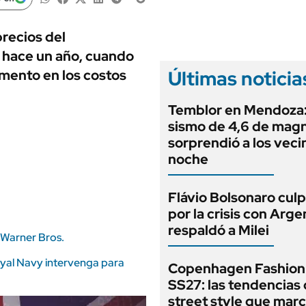
ANUARIO 2025
LIFESTYLE
EDICIÓN IMPRESA
AUTOS
precios del
e hace un año, cuando
Últimas noticia
umento en los costos
Temblor en Mendoza:
sismo de 4,6 de mag
sorprendió a los veci
noche
Flávio Bolsonaro culp
por la crisis con Arge
respaldó a Milei
y Warner Bros.
oyal Navy intervenga para
Copenhagen Fashion
SS27: las tendencias
street style que marc