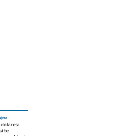
jera
 dólares:
si te