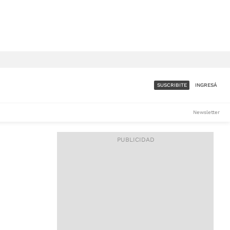
SUSCRIBITE
INGRESÁ
SUMATE A LA COMUNIDAD
Newsletter
DE ÁMBITO
LES
ACCESO FULL - $1.800/MES
ES
CORPORATIVO - CONSULTAR
Si tenés dudas comunicate
con nosotros a
IOS
suscripciones@ambito.com.ar
Llamanos al (54) 11 4556-
9147/48 o
al (54) 11 4449-3256 de lunes a