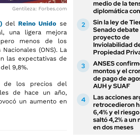
medio de la ten
Gentileza: Forbes.com
diplomática con
Sin la ley de Tie
C)
del
Reino Unido
se
Senado debate 
l, una ligera mejora
proyecto de
, pero menos de los
Inviolabilidad de
s Nacionales (ONS). La
Propiedad Priv
on las expectativas de
ANSES confirmó
del 9,8%.
montos y el cr
de pago de ago
 de los precios del
AUH y SUAF
eles de hace un año,
Las acciones ar
rovocó un aumento en
retrocedieron h
6,4% y el riesgo
saltó 4,2% a un
en dos meses