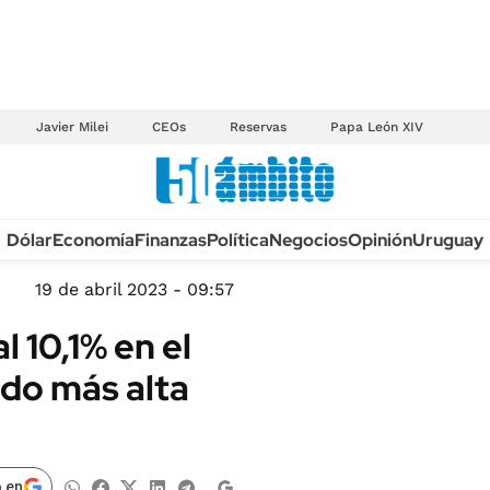
Javier Milei
CEOs
Reservas
Papa León XIV
Anuario autos 2026
Dólar
Economía
Finanzas
Política
Negocios
Opinión
Uruguay
TECNOLOGÍA
NOVEDADES FISCA
MÉXICO
19 de abril 2023 - 09:57
EDICTOS JUDICIAL
OPINIÓN
l 10,1% en el
MULTAS
MUNDO
ndo más alta
LICITACIONES
INFORMACIÓN GENERAL
CUADROS TARIFAR
ESPECTÁCULOS
RECALL
DEPORTES
 en