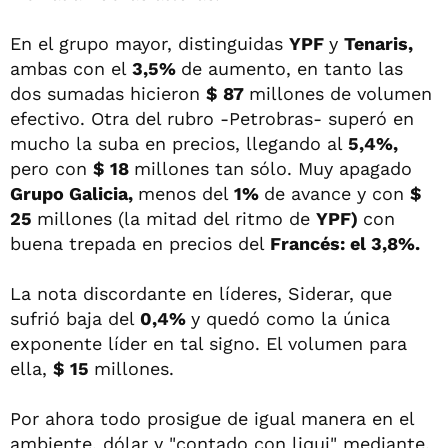
En el grupo mayor, distinguidas
YPF
y
Tenaris,
ambas con el
3,5%
de aumento, en tanto las
dos sumadas hicieron
$ 87
millones de volumen
efectivo. Otra del rubro -Petrobras- superó en
mucho la suba en precios, llegando al
5,4%,
pero con
$ 18
millones tan sólo. Muy apagado
Grupo Galicia,
menos del
1%
de avance y con
$
25
millones (la mitad del ritmo de
YPF)
con
buena trepada en precios del
Francés: el 3,8%.
La nota discordante en líderes, Siderar, que
sufrió baja del
0,4%
y quedó como la única
exponente líder en tal signo. El volumen para
ella,
$ 15
millones.
Por ahora todo prosigue de igual manera en el
ambiente, dólar y "contado con liqui" mediante,