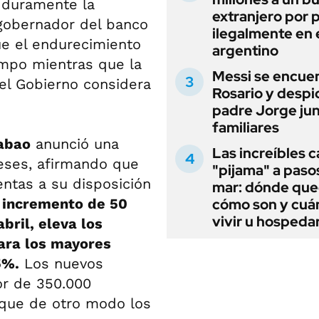
 duramente la
extranjero por 
 gobernador del banco
ilegalmente en 
ue el endurecimiento
argentino
iempo mientras que la
Messi se encue
el Gobierno considera
Rosario y despi
padre Jorge jun
familiares
abao
anunció una
Las increíbles 
meses, afirmando que
"pijama" a paso
entas a su disposición
mar: dónde que
 incremento de 50
cómo son y cuá
vivir u hospedar
bril, eleva los
ara los mayores
5%.
Los nuevos
or de 350.000
 que de otro modo los