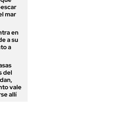
pescar
el mar
ntra en
de a su
to a
casas
s del
dan,
nto vale
se allí