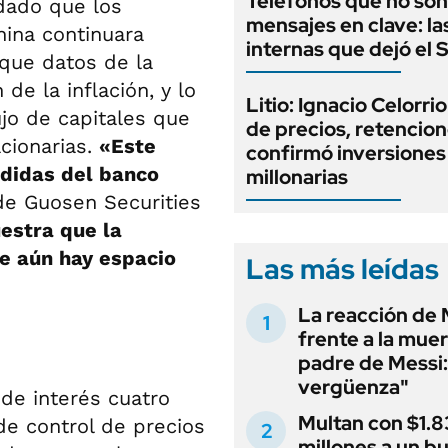
Teléfonos que no son
 dado que los
mensajes en clave: la
ina continuara
internas que dejó el
 que datos de la
e la inflación, y lo
Litio: Ignacio Celorri
jo de capitales que
de precios, retencion
cionarias.
«Este
confirmó inversiones
edidas del banco
millonarias
de Guosen Securities
estra que la
e aún hay espacio
Las más leídas
La reacción de 
frente a la muer
padre de Messi:
vergüenza"
 de interés cuatro
Multan con $1.8
e control de precios
millones a un b