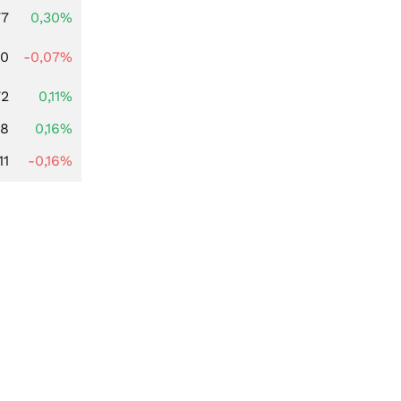
77
0,30%
50
-0,07%
72
0,11%
88
0,16%
11
-0,16%