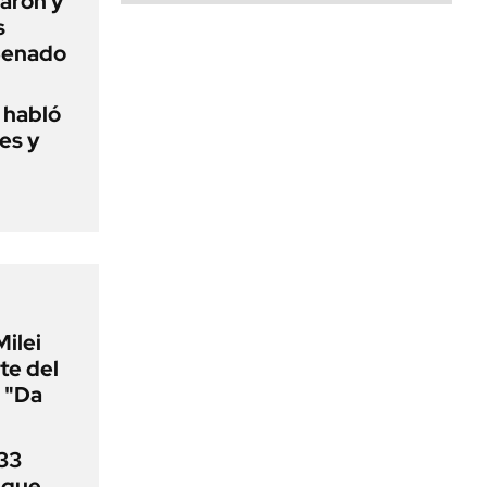
aron y
s
 Senado
o habló
es y
Milei
te del
 "Da
33
uque