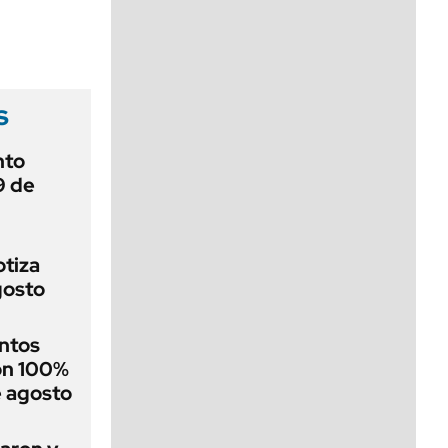
viernes de 10 a 18
s
nto
9 de
otiza
gosto
ntos
on 100%
e agosto