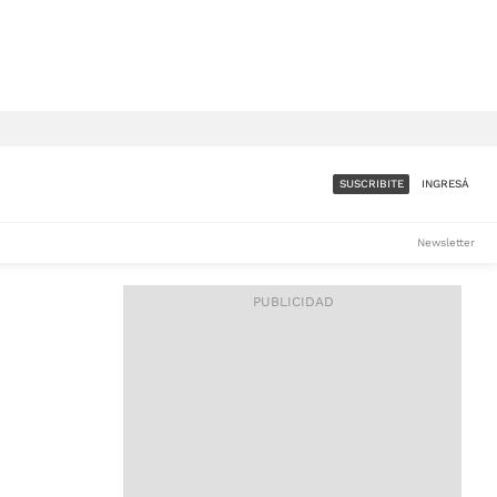
SUSCRIBITE
INGRESÁ
SUMATE A LA COMUNIDAD
Newsletter
DE ÁMBITO
LES
ACCESO FULL - $1.800/MES
ES
CORPORATIVO - CONSULTAR
Si tenés dudas comunicate
con nosotros a
IOS
suscripciones@ambito.com.ar
Llamanos al (54) 11 4556-
9147/48 o
al (54) 11 4449-3256 de lunes a