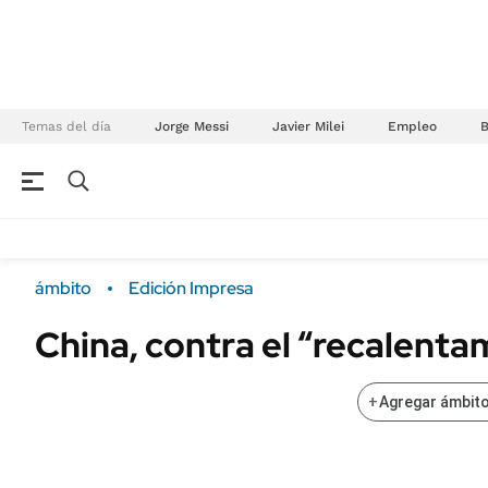
Temas del día
Jorge Messi
Javier Milei
Empleo
NEGOCIOS
ÚLTIMAS NOTICIAS
Especiales Ámbito
ECONOMÍA
ámbito
Edición Impresa
Real Estate
Banco de Datos
China, contra el “recalenta
Sustentabilidad
Campo
Seguros
FINANZAS
+
Agregar ámbito
ENERGY REPORT
Dólar
POLÍTICA
Mercados
Nacional