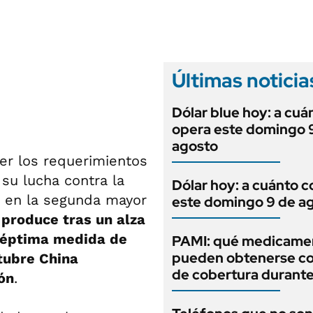
ANUARIO 2025
LIFESTYLE
EDICIÓN IMPRESA
AUTOS
Últimas noticia
Dólar blue hoy: a cuá
opera este domingo 
agosto
yer los requerimientos
su lucha contra la
Dólar hoy: a cuánto c
ón en la segunda mayor
este domingo 9 de a
produce tras un alza
a séptima medida de
PAMI: qué medicame
pueden obtenerse c
tubre China
de cobertura durant
ión
.