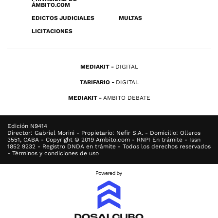
ÁMBITO.COM
EDICTOS JUDICIALES
MULTAS
LICITACIONES
MEDIAKIT
DIGITAL
TARIFARIO
DIGITAL
MEDIAKIT
AMBITO DEBATE
Edición N9414
Director: Gabriel Morini - Propietario: Nefir S.A. - Domicilio: Olleros
3551, CABA - Copyright © 2019 Ambito.com - RNPI En trámite - Issn
1852 9232 - Registro DNDA en trámite - Todos los derechos reservados
- Términos y condiciones de uso