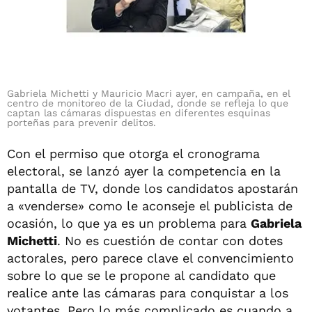
Gabriela Michetti y Mauricio Macri ayer, en campaña, en el
centro de monitoreo de la Ciudad, donde se refleja lo que
captan las cámaras dispuestas en diferentes esquinas
porteñas para prevenir delitos.
Con el permiso que otorga el cronograma
electoral, se lanzó ayer la competencia en la
pantalla de TV, donde los candidatos apostarán
a «venderse» como le aconseje el publicista de
ocasión, lo que ya es un problema para
Gabriela
Michetti
. No es cuestión de contar con dotes
actorales, pero parece clave el convencimiento
sobre lo que se le propone al candidato que
realice ante las cámaras para conquistar a los
votantes. Pero lo más complicado es cuando a