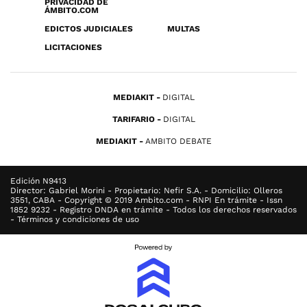
PRIVACIDAD DE
ÁMBITO.COM
EDICTOS JUDICIALES
MULTAS
LICITACIONES
MEDIAKIT
DIGITAL
TARIFARIO
DIGITAL
MEDIAKIT
AMBITO DEBATE
Edición N9413
Director: Gabriel Morini - Propietario: Nefir S.A. - Domicilio: Olleros
3551, CABA - Copyright © 2019 Ambito.com - RNPI En trámite - Issn
1852 9232 - Registro DNDA en trámite - Todos los derechos reservados
- Términos y condiciones de uso