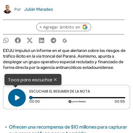
Julián Maradeo
Por
+ Agregar ámbito en
EEUU impulsó un informe en el que alertaron sobre los riesgos de
tráfico ilícito en la vía troncal del Paraná. Asimismo, apunta a
desplegar un grupo operativo especial reclutado y financiado de
forma directa por la agencia antinarcóticos estadounidense.
×
Toca para escuchar
ESCUCHAR EL RESUMEN DE LA NOTA
Tiempo transcurrido: 0 segundos
Dura
00:00
00:55
Ofrecen una recompensa de $10 millones para capturar