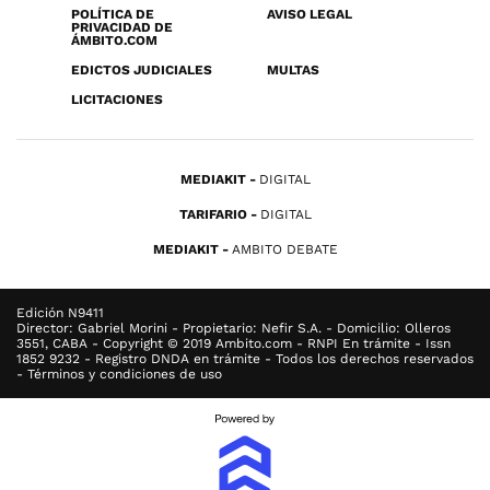
POLÍTICA DE
AVISO LEGAL
PRIVACIDAD DE
ÁMBITO.COM
EDICTOS JUDICIALES
MULTAS
LICITACIONES
MEDIAKIT
DIGITAL
TARIFARIO
DIGITAL
MEDIAKIT
AMBITO DEBATE
Edición N9411
Director: Gabriel Morini - Propietario: Nefir S.A. - Domicilio: Olleros
3551, CABA - Copyright © 2019 Ambito.com - RNPI En trámite - Issn
1852 9232 - Registro DNDA en trámite - Todos los derechos reservados
- Términos y condiciones de uso