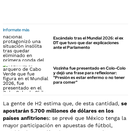
Informate más
Escándalo tras el Mundial 2026: el ex
DT que tuvo que dar explicaciones
ante el Parlamento
Vozinha fue presentado en Colo-Colo
y dejó una frase para reflexionar:
"Presión es estar enfermo o no tener
para comer"
La gente de H2 estima que, de esta cantidad,
se
apostarán 5.700 millones de dólares en los
países anfitrione
s: se prevé que México tenga la
mayor participación en apuestas de fútbol,