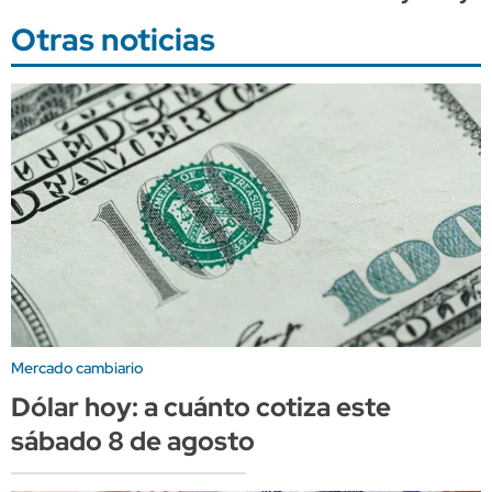
Otras noticias
Mercado cambiario
Dólar hoy: a cuánto cotiza este
sábado 8 de agosto