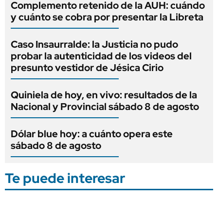
Complemento retenido de la AUH: cuándo
y cuánto se cobra por presentar la Libreta
Caso Insaurralde: la Justicia no pudo
probar la autenticidad de los videos del
presunto vestidor de Jésica Cirio
Quiniela de hoy, en vivo: resultados de la
Nacional y Provincial sábado 8 de agosto
Dólar blue hoy: a cuánto opera este
sábado 8 de agosto
Te puede interesar