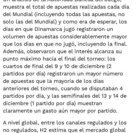
muestra el total de apuestas realizadas cada día
del Mundial (incluyendo todas las apuestas, no
solo las del Mundial) y como era de esperar, los
días en que Dinamarca jugó registraron un
volumen de apuestas considerablemente mayor
que los días en que no jugó, incluyendo la final.
Además, observaron que el interés alcanza su
punto máximo hacia el final del torneo: los
cuartos de final del 9 y 10 de diciembre (2
partidos por día) registraron un mayor número
de apuestas que la mayoría de los días
anteriores del torneo, cuando se disputaban 4
partidos por día, y las semifinales del 13 y 14 de
diciembre (1 partido por día) muestran
claramente un gasto aún mayor por partido.
A nivel global, entre los canales regulados y los
no regulados, H2 estima que el mercado global