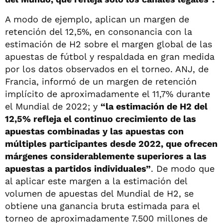
A modo de ejemplo, aplican un margen de
retención del 12,5%, en consonancia con la
estimación de H2 sobre el margen global de las
apuestas de fútbol y respaldada en gran medida
por los datos observados en el torneo. ANJ, de
Francia, informó de un margen de retención
implícito de aproximadamente el 11,7% durante
el Mundial de 2022; y
“la estimación de H2 del
12,5% refleja el continuo crecimiento de las
apuestas combinadas y las apuestas con
múltiples participantes desde 2022, que ofrecen
márgenes considerablemente superiores a las
apuestas a partidos individuales”
. De modo que
al aplicar este margen a la estimación del
volumen de apuestas del Mundial de H2, se
obtiene una ganancia bruta estimada para el
torneo de aproximadamente 7.500 millones de