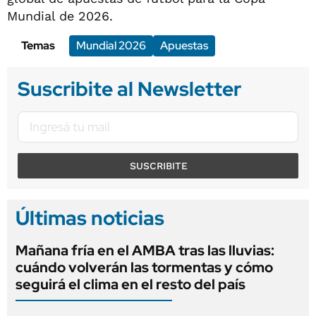
Mundial de 2026.
Temas
Mundial 2026
Apuestas
Suscribite al Newsletter
SUSCRIBITE
Últimas noticias
Mañana fría en el AMBA tras las lluvias:
cuándo volverán las tormentas y cómo
seguirá el clima en el resto del país