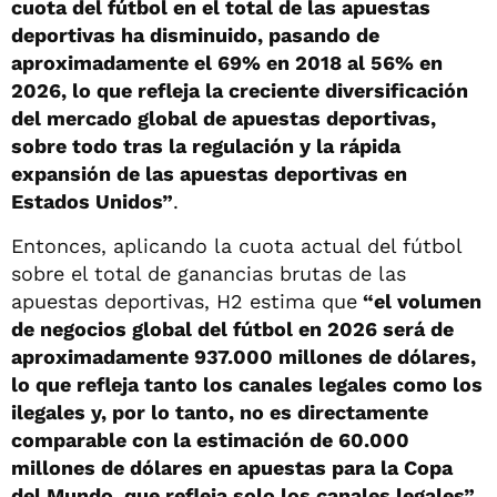
cuota del fútbol en el total de las apuestas
deportivas ha disminuido, pasando de
aproximadamente el 69% en 2018 al 56% en
2026, lo que refleja la creciente diversificación
del mercado global de apuestas deportivas,
sobre todo tras la regulación y la rápida
expansión de las apuestas deportivas en
Estados Unidos”
.
Entonces, aplicando la cuota actual del fútbol
sobre el total de ganancias brutas de las
apuestas deportivas, H2 estima que
“el volumen
de negocios global del fútbol en 2026 será de
aproximadamente 937.000 millones de dólares,
lo que refleja tanto los canales legales como los
ilegales y, por lo tanto, no es directamente
comparable con la estimación de 60.000
millones de dólares en apuestas para la Copa
del Mundo, que refleja solo los canales legales”.