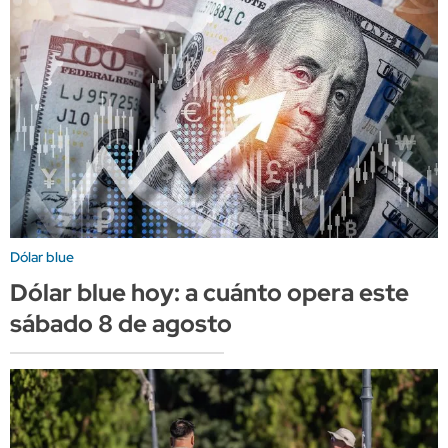
Dólar blue
Dólar blue hoy: a cuánto opera este
sábado 8 de agosto