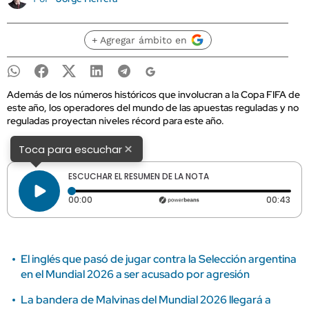
+ Agregar ámbito en
Además de los números históricos que involucran a la Copa FIFA de
este año, los operadores del mundo de las apuestas reguladas y no
reguladas proyectan niveles récord para este año.
×
Toca para escuchar
ESCUCHAR EL RESUMEN DE LA NOTA
Tiempo transcurrido: 0 segundos
Dura
00:00
00:43
El inglés que pasó de jugar contra la Selección argentina
en el Mundial 2026 a ser acusado por agresión
La bandera de Malvinas del Mundial 2026 llegará a