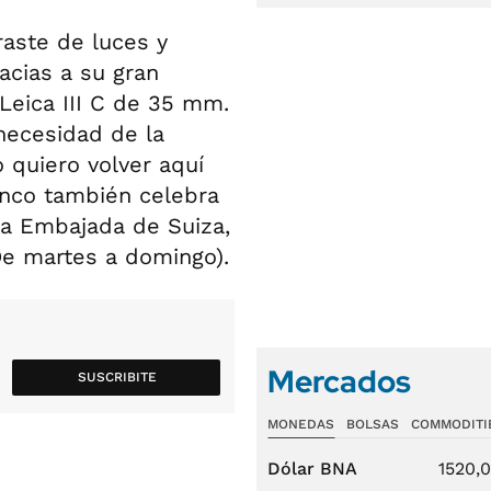
aste de luces y
acias a su gran
 Leica III C de 35 mm.
 necesidad de la
o quiero volver aquí
anco también celebra
 la Embajada de Suiza,
De martes a domingo).
Mercados
SUSCRIBITE
MONEDAS
BOLSAS
COMMODITI
Dólar BNA
1520,