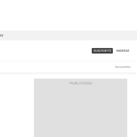
IV
SUSCRIBITE
INGRESÁ
SUMATE A LA COMUNIDAD
Newsletter
DE ÁMBITO
LES
ACCESO FULL - $1.800/MES
ES
CORPORATIVO - CONSULTAR
Si tenés dudas comunicate
con nosotros a
IOS
suscripciones@ambito.com.ar
Llamanos al (54) 11 4556-
9147/48 o
al (54) 11 4449-3256 de lunes a