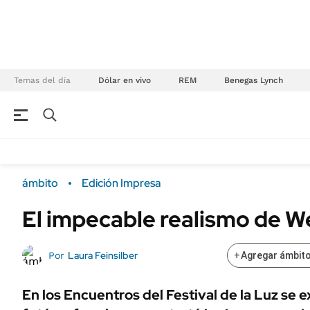
Temas del día
Dólar en vivo
REM
Benegas Lynch
NEGOCIOS
ÚLTIMAS NOTICIAS
Especiales Ámbito
ECONOMÍA
ámbito
Edición Impresa
Real Estate
Banco de Datos
El impecable realismo de W
Sustentabilidad
Campo
Seguros
FINANZAS
Laura Feinsilber
Por
+
Agregar ámbito
ENERGY REPORT
Dólar
POLÍTICA
Mercados
En los Encuentros del Festival de la Luz se 
Nacional