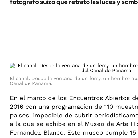
fotógrafo suizo que retrató las luces y somb
ÁMBITO DEBATE
Municipios
MEDIAKIT AMBITO DEBATE
URUGUAY
El canal. Desde la ventana de un ferry, un hombre obs
Canal de Panamá.
En el marco de los Encuentros Abiertos de
2016 con una programaci
ón de 110 muestr
países, imposible de cubrir periodísticam
a la que se exhibe en el Museo de Arte H
Fernández Blanco. Este museo cumple 15 