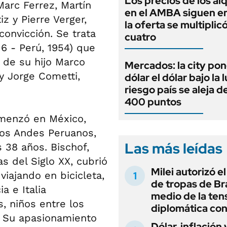
Los precios de los al
arc Ferrez, Martín
en el AMBA siguen en
z y Pierre Verger,
la oferta se multiplic
convicción. Se trata
cuatro
6 - Perú, 1954) que
a de su hijo Marco
Mercados: la city pon
 y Jorge Cometti,
dólar el dólar bajo la 
riesgo país se aleja de
400 puntos
omenzó en México,
 los Andes Peruanos,
Las más leídas
 38 años. Bischof,
s del Siglo XX, cubrió
Milei autorizó e
iajando en bicicleta,
de tropas de Bra
a e Italia
medio de la ten
, niños entre los
diplomática con
. Su apasionamiento
Dólar, inflación 