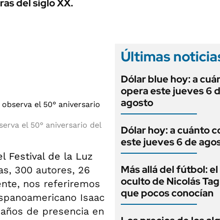
ANUARIO 2025
ras del siglo XX.
LIFESTYLE
EDICIÓN IMPRESA
AUTOS
Últimas noticia
Dólar blue hoy: a cuá
opera este jueves 6 
agosto
erva el 50° aniversario del
Dólar hoy: a cuánto c
este jueves 6 de ago
l Festival de la Luz
Más allá del fútbol: el
as, 300 autores, 26
oculto de Nicolás Tag
ente, nos referiremos
que pocos conocían
ispanoamericano Isaac
años de presencia en