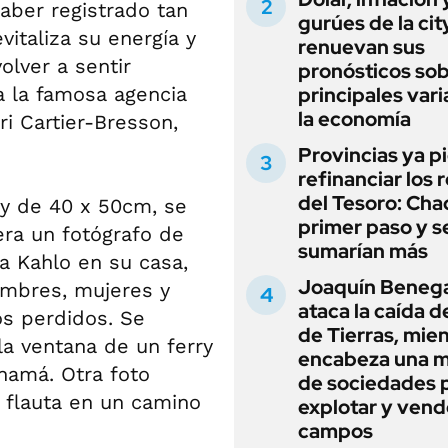
aber registrado tan
gurúes de la cit
italiza su energía y
renuevan sus
lver a sentir
pronósticos sob
a la famosa agencia
principales vari
la economía
i Cartier-Bresson,
Provincias ya p
refinanciar los 
del Tesoro: Chac
 y de 40 x 50cm, se
primer paso y s
era un fotógrafo de
sumarían más
da Kahlo en su casa,
Joaquín Beneg
ombres, mujeres y
ataca la caída de
s perdidos. Se
de Tierras, mie
a ventana de un ferry
encabeza una 
anamá. Otra foto
de sociedades 
 flauta en un camino
explotar y vend
campos