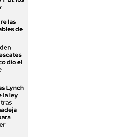
y
re las
ables de
iden
rescates
o dio el
e
as Lynch
 la ley
ntras
madeja
para
er