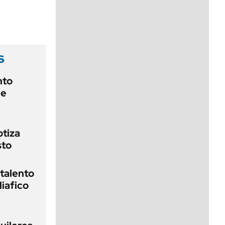
viernes de 10 a 18
s
nto
de
otiza
sto
 talento
liafico