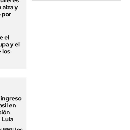
quileres
 alza y
ó por
e el
lupa y el
 los
l ingreso
sil en
sión
 Lula
y PBI: los