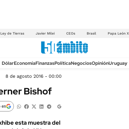
Ley de Tierras
Javier Milei
CEOs
Brasil
Papa León X
Anuario autos 2026
Dólar
Economía
Finanzas
Política
Negocios
Opinión
Uruguay
TECNOLOGÍA
NOVEDADES FISCA
MÉXICO
8 de agosto 2016 - 00:00
EDICTOS JUDICIAL
OPINIÓN
erner Bishof
MULTAS
MUNDO
LICITACIONES
INFORMACIÓN GENERAL
 en
CUADROS TARIFAR
ESPECTÁCULOS
RECALL
exhibe esta muestra del
DEPORTES