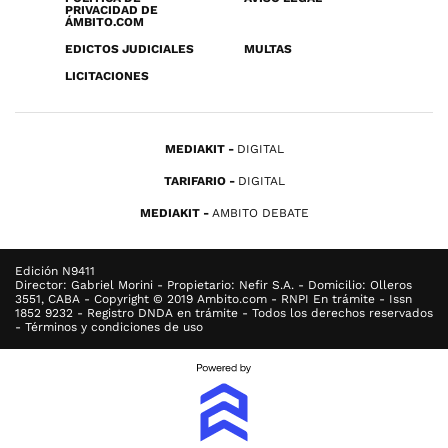
PRIVACIDAD DE
ÁMBITO.COM
EDICTOS JUDICIALES
MULTAS
LICITACIONES
MEDIAKIT
DIGITAL
TARIFARIO
DIGITAL
MEDIAKIT
AMBITO DEBATE
Edición N9411
Director: Gabriel Morini - Propietario: Nefir S.A. - Domicilio: Olleros
3551, CABA - Copyright © 2019 Ambito.com - RNPI En trámite - Issn
1852 9232 - Registro DNDA en trámite - Todos los derechos reservados
- Términos y condiciones de uso