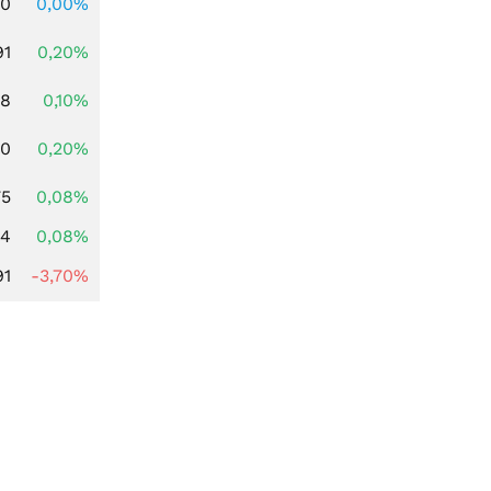
00
0,00%
91
0,20%
28
0,10%
50
0,20%
75
0,08%
14
0,08%
91
-3,70%