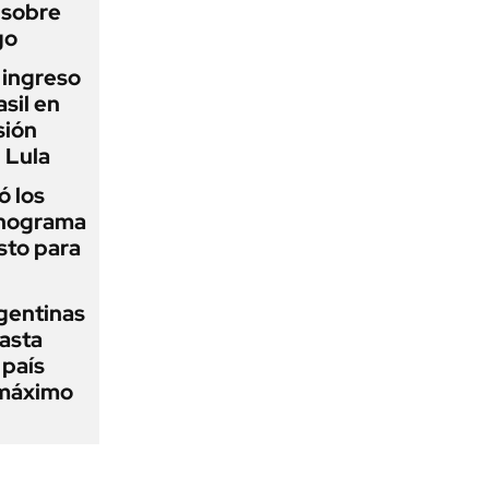
 sobre
go
l ingreso
sil en
sión
 Lula
 los
onograma
sto para
gentinas
asta
 país
 máximo