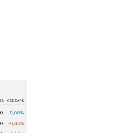
ES
CEDEARS
00
0,00%
00
-0,65%