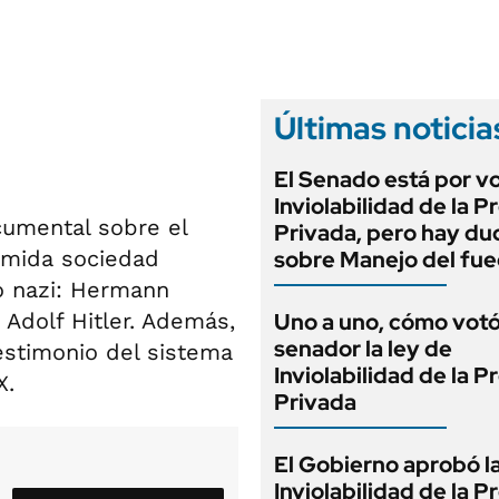
ANUARIO 2025
LIFESTYLE
EDICIÓN IMPRESA
AUTOS
Últimas noticia
El Senado está por v
Inviolabilidad de la 
cumental sobre el
Privada, pero hay du
emida sociedad
sobre Manejo del fu
ido nazi: Hermann
 Adolf Hitler. Además,
Uno a uno, cómo vot
senador la ley de
testimonio del sistema
Inviolabilidad de la 
X.
Privada
El Gobierno aprobó l
Inviolabilidad de la 