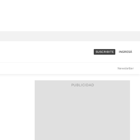
SUSCRIBITE
INGRESÁ
SUMATE A LA COMUNIDAD
Newsletter
DE ÁMBITO
LES
ACCESO FULL - $1.800/MES
ES
CORPORATIVO - CONSULTAR
Si tenés dudas comunicate
con nosotros a
IOS
suscripciones@ambito.com.ar
Llamanos al (54) 11 4556-
9147/48 o
al (54) 11 4449-3256 de lunes a