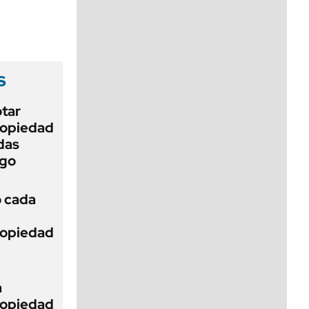
viernes de 10 a 18
s
otar
Propiedad
das
ego
ó cada
Propiedad
a
Propiedad