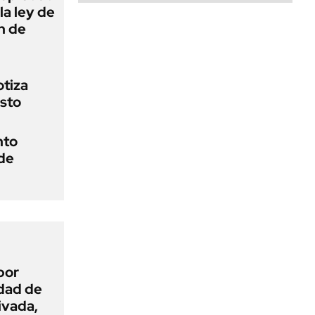
la ley de
ón de
otiza
osto
nto
 de
por
idad de
ivada,