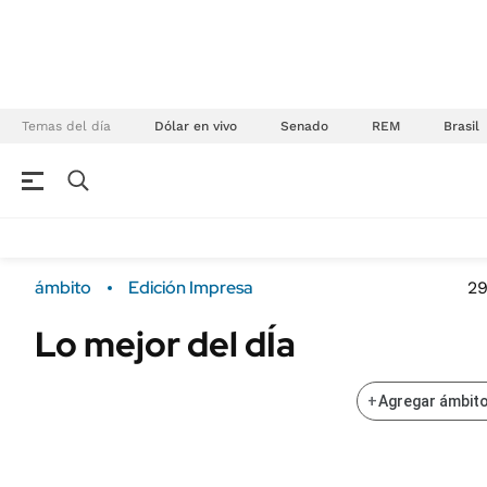
Temas del día
Dólar en vivo
Senado
REM
Brasil
NEGOCIOS
ÚLTIMAS NOTICIAS
Especiales Ámbito
ECONOMÍA
ámbito
Edición Impresa
29
Real Estate
Banco de Datos
Lo mejor del dÍa
Sustentabilidad
Campo
Seguros
FINANZAS
+
Agregar ámbito
ENERGY REPORT
Dólar
POLÍTICA
Mercados
Nacional