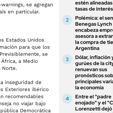
estén alineadas 
-warnings, se agregan
tasas de interés
s en particular.
Polémica: el se
Benegas Lynch
encabeza empr
asesora a extra
os Estados Unidos
la compra de ti
rmación para que los
Argentina
Previsiblemente, se
Dólar, inflación 
 África, a Medio
gurúes de la cit
 Norte.
renuevan sus
pronósticos sob
principales vari
la inseguridad de
la economía
s Exteriores ibérico
rían recomendables
Entre el "padre
enojado" y el "C
seja no viajar bajo
Lorenzetti dejó
epública Democrática