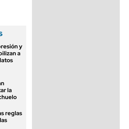
viernes de 10 a 18
s
presión y
ilizan a
datos
an
ar la
chuelo
as reglas
las