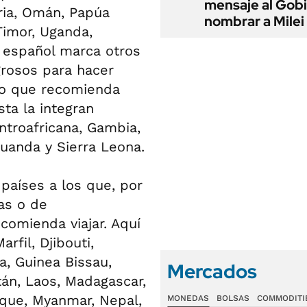
mensaje al Gobi
eria, Omán, Papúa
nombrar a Milei
Timor, Uganda,
o español marca otros
rosos para hacer
ino que recomienda
ta la integran
ntroafricana, Gambia,
Ruanda y Sierra Leona.
países a los que, por
tas o de
omienda viajar. Aquí
rfil, Djibouti,
a, Guinea Bissau,
Mercados
tán, Laos, Madagascar,
ique, Myanmar, Nepal,
MONEDAS
BOLSAS
COMMODITI