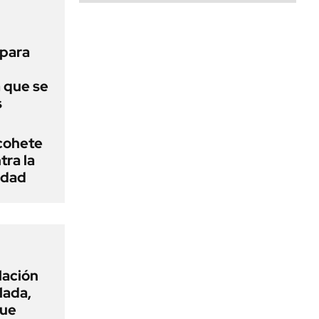
 para
a que se
s
cohete
ra la
idad
flación
lada,
que