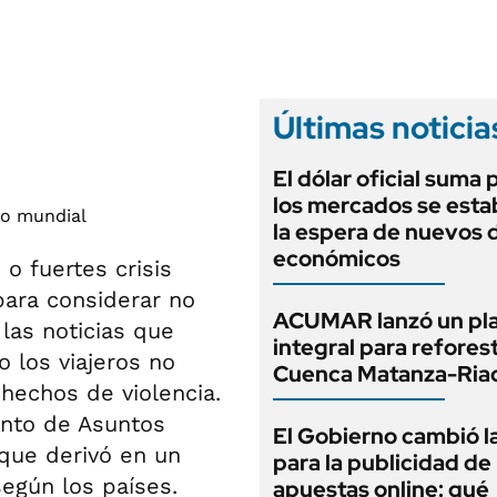
ANUARIO 2025
LIFESTYLE
EDICIÓN IMPRESA
AUTOS
Últimas noticia
El dólar oficial suma 
los mercados se estab
la espera de nuevos 
económicos
 o fuertes crisis
para considerar no
ACUMAR lanzó un pl
 las noticias que
integral para reforest
 los viajeros no
Cuenca Matanza-Ria
hechos de violencia.
nto de Asuntos
El Gobierno cambió l
que derivó en un
para la publicidad de 
egún los países.
apuestas online: qué