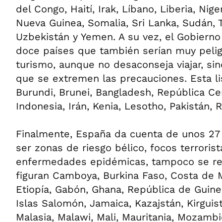
del Congo, Haití, Irak, Líbano, Liberia, Nig
Nueva Guinea, Somalia, Sri Lanka, Sudán, 
Uzbekistán y Yemen. A su vez, el Gobiern
doce países que también serían muy pelig
turismo, aunque no desaconseja viajar, s
que se extremen las precauciones. Esta lis
Burundi, Brunei, Bangladesh, República Ce
Indonesia, Irán, Kenia, Lesotho, Pakistán, 
Finalmente, España da cuenta de unos 27 
ser zonas de riesgo bélico, focos terroris
enfermedades epidémicas, tampoco se rec
figuran Camboya, Burkina Faso, Costa de Ma
Etiopía, Gabón, Ghana, República de Guine
Islas Salomón, Jamaica, Kazajstán, Kirguis
Malasia, Malawi, Mali, Mauritania, Mozamb