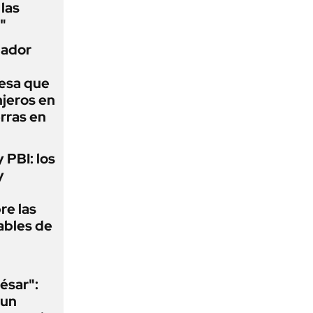
las
"
nador
esa que
njeros en
erras en
y PBI: los
y
re las
ables de
ésar":
 un