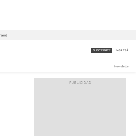
rasil
SUSCRIBITE
INGRESÁ
SUMATE A LA COMUNIDAD
Newsletter
DE ÁMBITO
LES
ACCESO FULL - $1.800/MES
ES
CORPORATIVO - CONSULTAR
Si tenés dudas comunicate
con nosotros a
IOS
suscripciones@ambito.com.ar
Llamanos al (54) 11 4556-
9147/48 o
al (54) 11 4449-3256 de lunes a