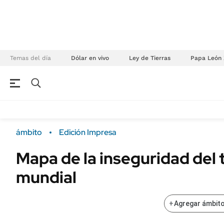
Temas del día
Dólar en vivo
Ley de Tierras
Papa León 
NEGOCIOS
ÚLTIMAS NOTICIAS
Especiales Ámbito
ECONOMÍA
ámbito
Edición Impresa
Real Estate
Banco de Datos
Mapa de la inseguridad del
Sustentabilidad
Campo
mundial
Seguros
FINANZAS
ENERGY REPORT
Dólar
+
Agregar ámbito
POLÍTICA
Mercados
Nacional