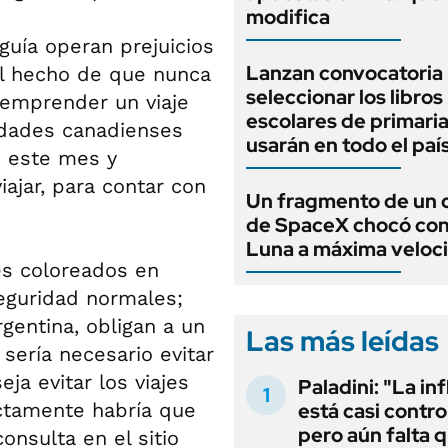
modifica
guía operan prejuicios
Lanzan convocatoria
 el hecho de que nunca
seleccionar los libros
 emprender un viaje
escolares de primari
idades canadienses
usarán en todo el paí
d este mes y
ajar, para contar con
Un fragmento de un 
de SpaceX chocó cont
Luna a máxima veloc
ses coloreados en
eguridad normales;
rgentina, obligan a un
Las más leídas
 sería necesario evitar
ja evitar los viajes
Paladini: "La in
ectamente habría que
está casi contro
pero aún falta 
consulta en el sitio