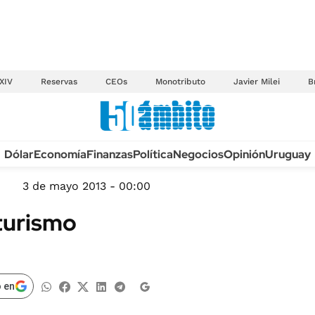
XIV
Reservas
CEOs
Monotributo
Javier Milei
B
Anuario autos 2026
Dólar
Economía
Finanzas
Política
Negocios
Opinión
Uruguay
TECNOLOGÍA
NOVEDADES FISCA
MÉXICO
3 de mayo 2013 - 00:00
EDICTOS JUDICIAL
OPINIÓN
 turismo
MULTAS
MUNDO
LICITACIONES
INFORMACIÓN GENERAL
CUADROS TARIFAR
ESPECTÁCULOS
 en
RECALL
DEPORTES