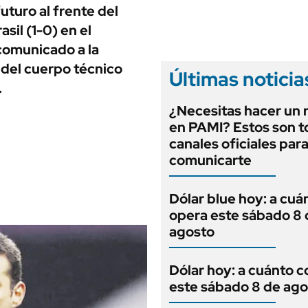
ANUARIO 2025
turo al frente del
LIFESTYLE
EDICIÓN IMPRESA
asil (1-0) en el
AUTOS
 comunicado a la
 del cuerpo técnico
Últimas noticia
.
¿Necesitas hacer un 
en PAMI? Estos son t
canales oficiales par
comunicarte
Dólar blue hoy: a cuá
opera este sábado 8 
agosto
Dólar hoy: a cuánto c
este sábado 8 de ago