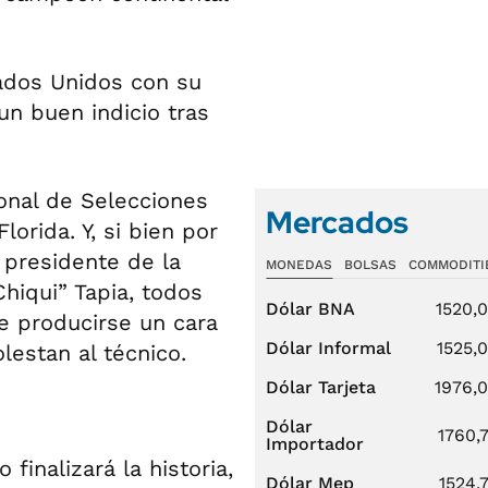
tados Unidos con su
un buen indicio tras
sonal de Selecciones
Mercados
orida. Y, si bien por
 presidente de la
MONEDAS
BOLSAS
COMMODITI
Chiqui” Tapia, todos
Dólar BNA
1520,
e producirse un cara
Dólar Informal
1525,
lestan al técnico.
Dólar Tarjeta
1976,
Dólar
1760,
Importador
finalizará la historia,
Dólar Mep
1524,