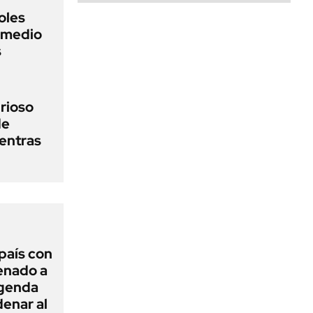
oles
n medio
s
urioso
de
entras
 país con
Senado a
agenda
enar al