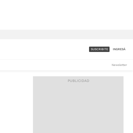
SUSCRIBITE
INGRESÁ
SUMATE A LA COMUNIDAD
Newsletter
DE ÁMBITO
LES
ACCESO FULL - $1.800/MES
ES
CORPORATIVO - CONSULTAR
Si tenés dudas comunicate
con nosotros a
IOS
suscripciones@ambito.com.ar
Llamanos al (54) 11 4556-
9147/48 o
al (54) 11 4449-3256 de lunes a