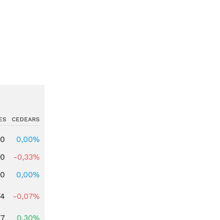
ES
CEDEARS
00
0,00%
00
-0,33%
00
0,00%
74
-0,07%
77
0,30%