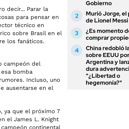
Gobierno
 decir... Parar la
Murió Jorge, el
cosas para pensar en
de Lionel Messi
ector técnico en
¿Es momento d
rico sobre Brasil en el
comprar propi
e los fanáticos.
China redobló l
sobre EEUU po
Argentina y lan
mo campeón del
dura advertenci
ó esa bomba
"¿Libertad o
 rumores. Incluso, uno
hegemonía?"
 de ausentarse en el
 ya que el próximo 7
en el James L. Knight
e campeón continental