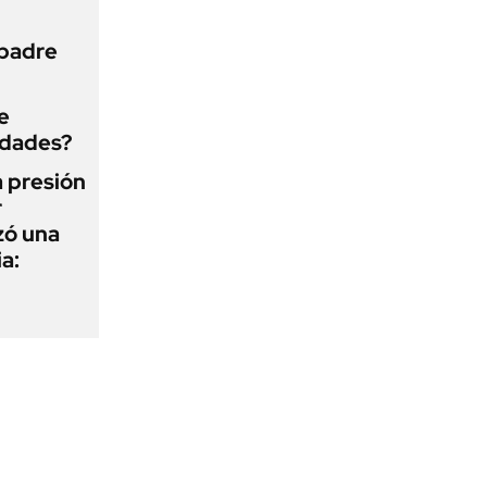
 padre
e
edades?
a presión
r
zó una
a: