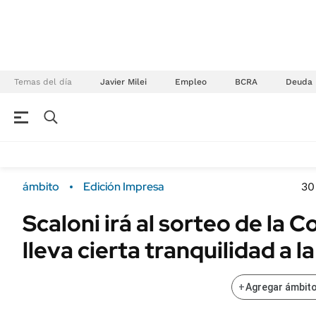
Temas del día
Javier Milei
Empleo
BCRA
Deuda
NEGOCIOS
ÚLTIMAS NOTICIAS
Especiales Ámbito
ECONOMÍA
ámbito
Edición Impresa
30
Real Estate
Banco de Datos
Scaloni irá al sorteo de la 
Sustentabilidad
Campo
lleva cierta tranquilidad a l
Seguros
FINANZAS
ENERGY REPORT
Dólar
+
Agregar ámbito
POLÍTICA
Mercados
Nacional