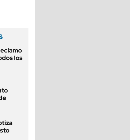
viernes de 10 a 18
s
reclamo
odos los
a
nto
de
otiza
sto