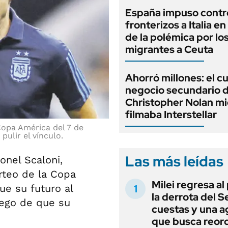
España impuso contr
fronterizos a Italia e
de la polémica por lo
migrantes a Ceuta
Ahorró millones: el c
negocio secundario 
Christopher Nolan mi
filmaba Interstellar
Copa América del 7 de
pulir el vínculo.
Las más leídas
onel Scaloni,
orteo de la Copa
Milei regresa al
ue su futuro al
la derrota del 
ego de que su
cuestas y una 
que busca reord