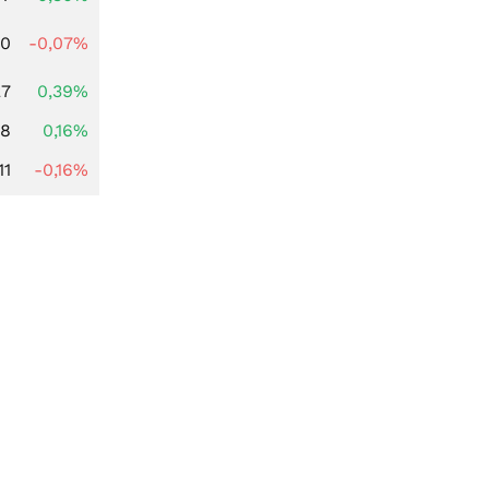
50
-0,07%
27
0,39%
88
0,16%
11
-0,16%