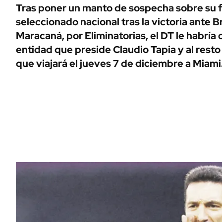
ÁMBITO DEBATE
Tras poner un manto de sospecha sobre su fu
Municipios
seleccionado nacional tras la victoria ante Br
MEDIAKIT AMBITO DEBATE
URUGUAY
Maracaná, por Eliminatorias, el DT le habría
entidad que preside Claudio Tapia y al resto
que viajará el jueves 7 de diciembre a Miami