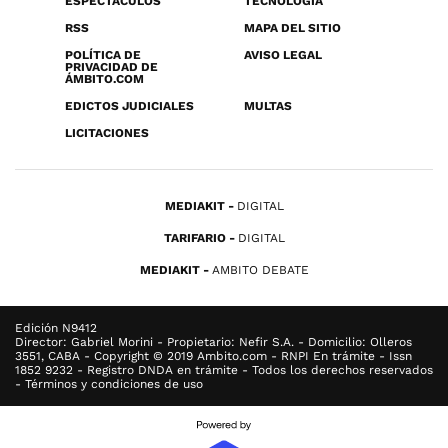
ESPECTÁCULOS
TECNOLOGÍA
RSS
MAPA DEL SITIO
POLÍTICA DE
AVISO LEGAL
PRIVACIDAD DE
ÁMBITO.COM
EDICTOS JUDICIALES
MULTAS
LICITACIONES
MEDIAKIT
DIGITAL
TARIFARIO
DIGITAL
MEDIAKIT
AMBITO DEBATE
Edición N9412
Director: Gabriel Morini - Propietario: Nefir S.A. - Domicilio: Olleros
3551, CABA - Copyright © 2019 Ambito.com - RNPI En trámite - Issn
1852 9232 - Registro DNDA en trámite - Todos los derechos reservados
- Términos y condiciones de uso