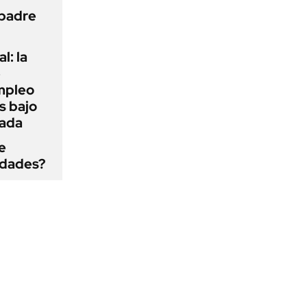
 padre
l: la
e
mpleo
s bajo
cada
e
edades?