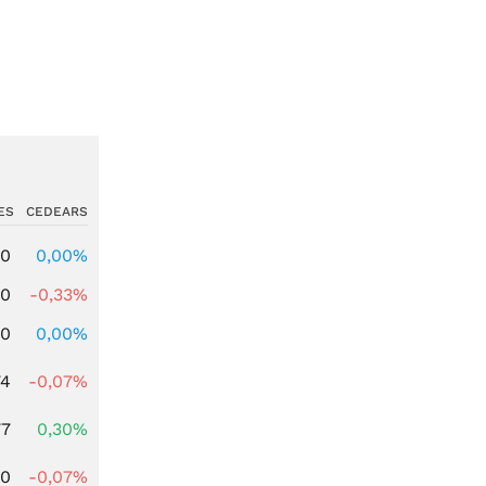
ES
CEDEARS
00
0,00%
00
-0,33%
00
0,00%
74
-0,07%
77
0,30%
50
-0,07%