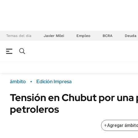
Temas del día
Javier Milei
Empleo
BCRA
Deuda
NEGOCIOS
ÚLTIMAS NOTICIAS
Especiales Ámbito
ECONOMÍA
ámbito
Edición Impresa
Real Estate
Banco de Datos
Tensión en Chubut por una 
Sustentabilidad
Campo
petroleros
Seguros
FINANZAS
ENERGY REPORT
Dólar
+
Agregar ámbito
POLÍTICA
Mercados
Nacional