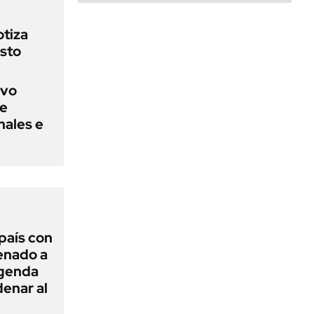
otiza
sto
evo
ue
nales e
 país con
Senado a
agenda
enar al