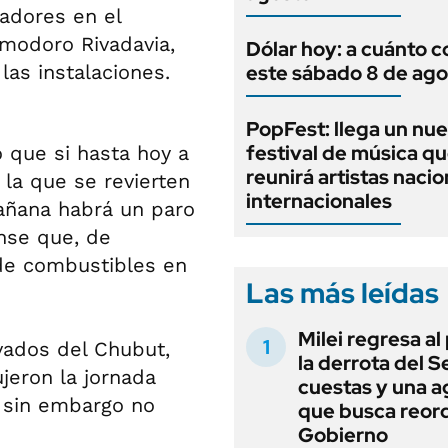
adores en el
omodoro Rivadavia,
Dólar hoy: a cuánto c
las instalaciones.
este sábado 8 de ago
PopFest: llega un nu
festival de música q
ó que si hasta hoy a
reunirá artistas nacio
 la que se revierten
internacionales
añana habrá un paro
nse que, de
 de combustibles en
Las más leídas
Milei regresa al
ivados del Chubut,
la derrota del 
ujeron la jornada
cuestas y una 
e sin embargo no
que busca reord
Gobierno