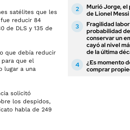
Murió Jorge, el
es satélites que les
de Lionel Messi
 fue reducir 84
Fragilidad labora
30 de DLS y 135 de
probabilidad d
conservar un e
cayó al nivel má
de la última dé
io que debía reducir
 para que el
¿Es momento d
o lugar a una
comprar propi
cia solicitó
bre los despidos,
icato habla de 249