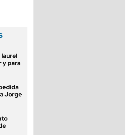
viernes de 10 a 18
s
 laurel
r y para
pedida
 a Jorge
nto
de