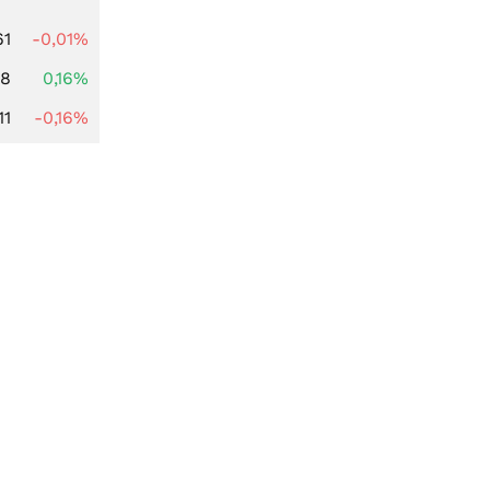
61
-0,01%
88
0,16%
11
-0,16%