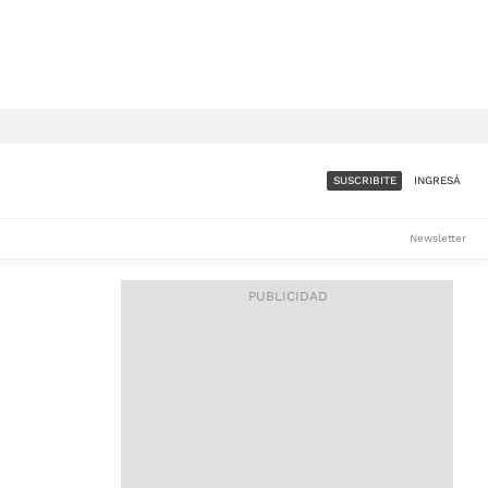
SUSCRIBITE
INGRESÁ
SUMATE A LA COMUNIDAD
Newsletter
DE ÁMBITO
LES
ACCESO FULL - $1.800/MES
ES
CORPORATIVO - CONSULTAR
Si tenés dudas comunicate
con nosotros a
IOS
suscripciones@ambito.com.ar
Llamanos al (54) 11 4556-
9147/48 o
al (54) 11 4449-3256 de lunes a