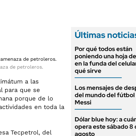
ANUARIO 2025
LIFESTYLE
EDICIÓN IMPRESA
AUTOS
Últimas noticia
Por qué todos están
poniendo una hoja de
en la funda del celula
aza de petroleros.
qué sirve
tim
átum a las
Los mensajes de des
al para que se
del mundo del fútbol
mana porque de lo
Messi
actividades en toda la
Dólar blue hoy: a cuá
opera este sábado 8 
esa Tecpetrol, del
agosto