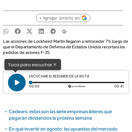
+ Agregar ámbito en
Las acciones de Lockheed Martin llegaron a retroceder 7% luego de
que el Departamento de Defensa de Estados Unidos recortara los
pedidos de aviones F-35.
×
Toca para escuchar
ESCUCHAR EL RESUMEN DE LA NOTA
Tiempo transcurrido: 0 segundos
Dura
00:00
00:41
Cedears: estas son las siete empresas líderes que
pagarán dividendos la próxima semana
En qué invertir en agosto: las apuestas del mercado