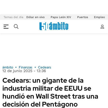
Temas del día
Dólar en vivo
Papa León XIV
Puertos
Empleo
ámbito
Finanzas
Cedears
12 de junio 2025 - 13:36
Cedears: un gigante de la
industria militar de EEUU se
hundió en Wall Street tras una
decisión del Pentágono