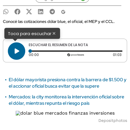
Conocé las cotizaciones dólar blue, el oficial, el MEP y el CCL.
×
Toca para escuchar
ESCUCHAR EL RESUMEN DE LA NOTA
Tiempo transcurrido: 0 segundos
Dura
00:00
01:03
El dólar mayorista presiona contra la barrera de $1.500 y
el accionar oficial busca evitar que la supere
Mercados: la city monitorea la intervención oficial sobre
el dólar, mientras repunta el riesgo país
Depositphotos