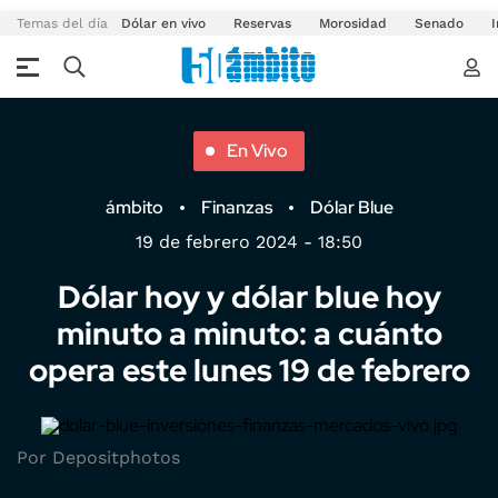
Temas del día
Dólar en vivo
Reservas
Morosidad
Senado
I
En Vivo
ámbito
Finanzas
Dólar Blue
19 de febrero 2024 - 18:50
Dólar hoy y dólar blue hoy
minuto a minuto: a cuánto
opera este lunes 19 de febrero
Por Depositphotos