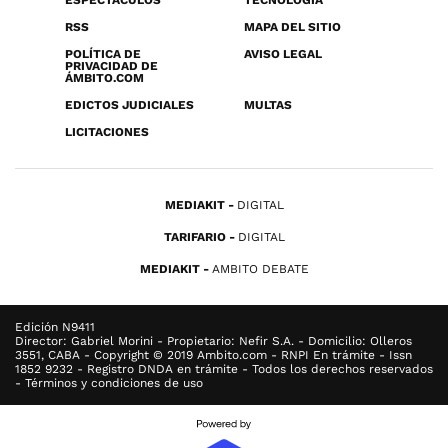
ESPECTÁCULOS
TECNOLOGÍA
RSS
MAPA DEL SITIO
POLÍTICA DE
AVISO LEGAL
PRIVACIDAD DE
ÁMBITO.COM
EDICTOS JUDICIALES
MULTAS
LICITACIONES
MEDIAKIT
DIGITAL
TARIFARIO
DIGITAL
MEDIAKIT
AMBITO DEBATE
Edición N9411
Director: Gabriel Morini - Propietario: Nefir S.A. - Domicilio: Olleros
3551, CABA - Copyright © 2019 Ambito.com - RNPI En trámite - Issn
1852 9232 - Registro DNDA en trámite - Todos los derechos reservados
- Términos y condiciones de uso