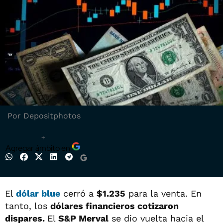
Por Depositphotos
+
Agregar ámbito en
El
dólar blue
cerró a
$1.235
para la venta. En
tanto, los
dólares financieros cotizaron
dispares.
El
S&P Merval
se dio vuelta hacia el