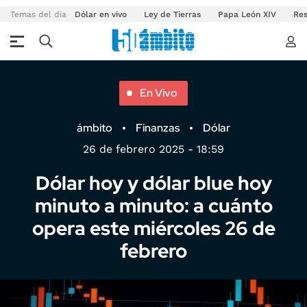
Temas del día
Dólar en vivo
Ley de Tierras
Papa León XIV
Res
En Vivo
ámbito
Finanzas
Dólar
26 de febrero 2025 - 18:59
Dólar hoy y dólar blue hoy
minuto a minuto: a cuánto
opera este miércoles 26 de
febrero