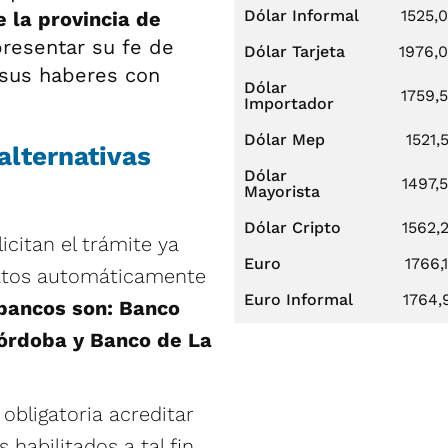
Dólar Informal
1525,
e la provincia de
resentar su fe de
Dólar Tarjeta
1976,
 sus haberes con
Dólar
1759,
Importador
Dólar Mep
1521,
alternativas
Dólar
1497,
Mayorista
Dólar Cripto
1562,
citan el trámite ya
Euro
1766,
datos automáticamente
Euro Informal
1764,
bancos son: Banco
Córdoba y Banco de La
 obligatoria acreditar
 habilitados a tal fin.