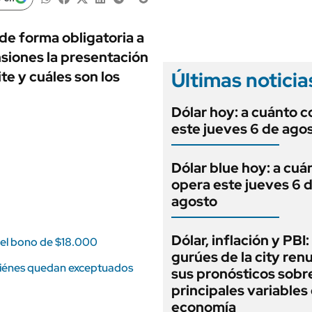
ANUARIO 2025
LIFESTYLE
EDICIÓN IMPRESA
AUTOS
de forma obligatoria a
nsiones la presentación
Últimas noticia
te y cuáles son los
Dólar hoy: a cuánto c
este jueves 6 de ago
Dólar blue hoy: a cuá
opera este jueves 6 
agosto
Dólar, inflación y PBI:
 el bono de $18.000
gurúes de la city re
uiénes quedan exceptuados
sus pronósticos sobre
principales variables 
economía