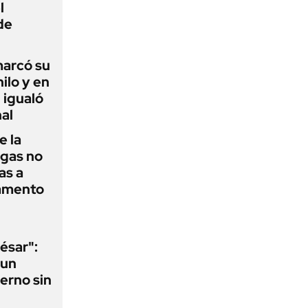
l
de
 marcó su
hilo y en
 igualó
al
e la
agas no
as a
camento
ésar":
 un
erno sin