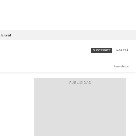
Brasil
SUSCRIBITE
INGRESÁ
SUMATE A LA COMUNIDAD
Newsletter
DE ÁMBITO
LES
ACCESO FULL - $1.800/MES
ES
CORPORATIVO - CONSULTAR
Si tenés dudas comunicate
con nosotros a
IOS
suscripciones@ambito.com.ar
Llamanos al (54) 11 4556-
9147/48 o
al (54) 11 4449-3256 de lunes a