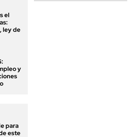
s el
as:
 ley de
:
mpleo y
aciones
to
de para
 de este