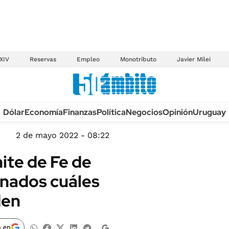
XIV
Reservas
Empleo
Monotributo
Javier Milei
Anuario autos 2026
Dólar
Economía
Finanzas
Política
Negocios
Opinión
Uruguay
TECNOLOGÍA
NOVEDADES FISCA
MÉXICO
2 de mayo 2022 - 08:22
EDICTOS JUDICIAL
OPINIÓN
te de Fe de
MULTAS
MUNDO
onados cuáles
LICITACIONES
INFORMACIÓN GENERAL
den
CUADROS TARIFAR
ESPECTÁCULOS
RECALL
DEPORTES
 en