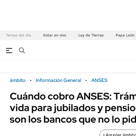
Temas del día
Dólar en vivo
Ley de Tierras
Papa León 
NEGOCIOS
ÚLTIMAS NOTICIAS
Especiales Ámbito
ECONOMÍA
ámbito
Información General
ANSES
Real Estate
Banco de Datos
Cuándo cobro ANSES: Trámi
Sustentabilidad
Campo
vida para jubilados y pensi
Seguros
FINANZAS
ENERGY REPORT
son los bancos que no lo pi
Dólar
POLÍTICA
Mercados
+
Agregar ámbito
Nacional