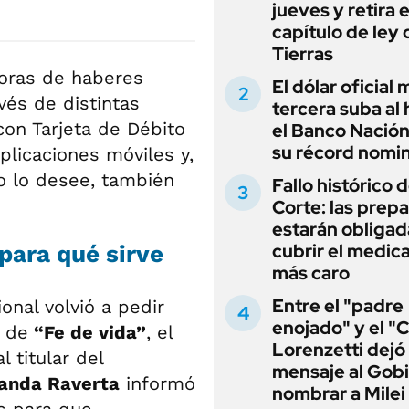
jueves y retira e
capítulo de ley 
Tierras
doras de haberes
El dólar oficial
vés de distintas
tercera suba al 
on Tarjeta de Débito
el Banco Nación
su récord nomin
plicaciones móviles y,
o lo desee, también
Fallo histórico d
Corte: las prep
estarán obligad
cubrir el medi
 para qué sirve
más caro
Entre el "padre
onal volvió a pedir
enojado" y el "C
n de
“Fe de vida”
, el
Lorenzetti dejó
 titular del
mensaje al Gobi
anda Raverta
informó
nombrar a Milei