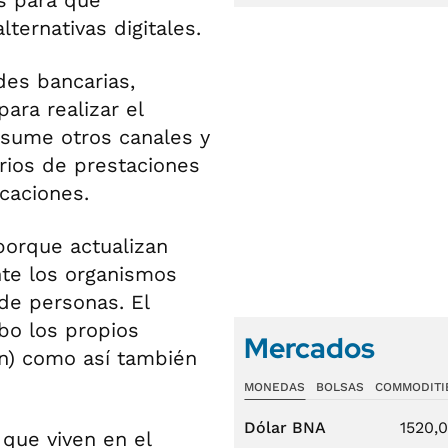
s para que
ternativas digitales.
des bancarias,
ara realizar el
 sume otros canales y
arios de prestaciones
caciones.
porque actualizan
nte los organismos
 de personas. El
abo los propios
Mercados
ión) como así también
MONEDAS
BOLSAS
COMMODITI
Dólar BNA
1520,
 que viven en el