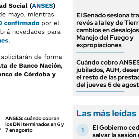
ad Social (
ANSES
)
 de mayo, mientras
El Senado sesiona tra
revés a la ley de Tierr
0 confirmado
por el
cambios en desalojos,
abrá novedades para
Manejo del Fuego y
nes
.
expropiaciones
solicitarán de forma
Cuándo cobro ANSES
ata de Banco Nación,
jubilados, AUH, dese
Banco de Córdoba y
el resto de las prest
del jueves 6 de agos
Las más leídas
ANSES: cuándo cobran
los DNI terminados en 6 y
El Gobierno ce
7 en agosto
salvar la sesión