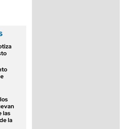
viernes de 10 a 18
s
otiza
sto
nto
de
 los
nuevan
 las
de la