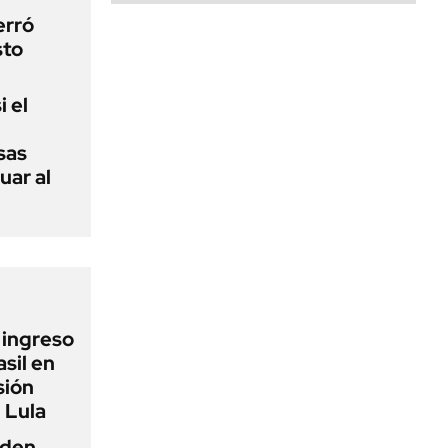
erró
sto
i el
sas
uar al
l ingreso
sil en
sión
 Lula
iden