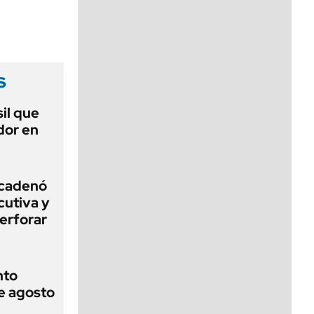
viernes de 10 a 18
s
sil que
dor en
ncadenó
cutiva y
erforar
nto
de agosto