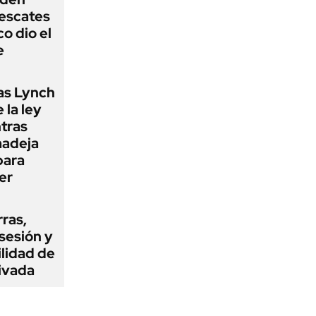
rescates
o dio el
e
as Lynch
 la ley
ntras
madeja
para
er
rras,
sesión y
ilidad de
ivada