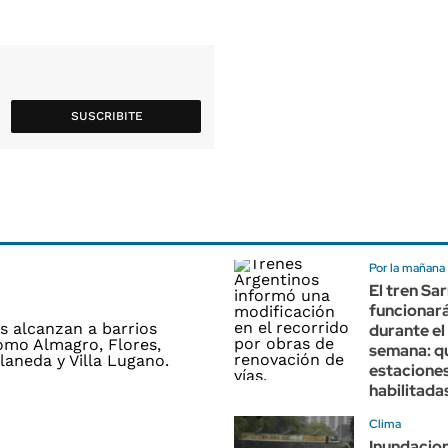
SUSCRIBITE
Por la mañana
El tren Sa
funcionará
durante el 
semana: q
estacione
habilitada
Clima
Inundacion