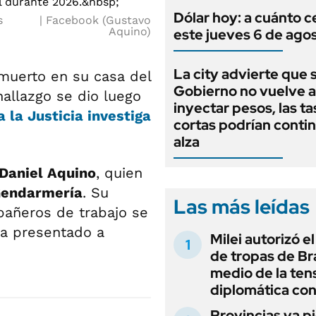
Dólar hoy: a cuánto c
s
Facebook (Gustavo
Aquino)
este jueves 6 de ago
La city advierte que s
muerto en su casa del
Gobierno no vuelve a
hallazgo se dio luego
inyectar pesos, las ta
 la Justicia investiga
cortas podrían contin
alza
Daniel Aquino
, quien
Gendarmería
. Su
Las más leídas
añeros de trabajo se
ía presentado a
Milei autorizó e
de tropas de Bra
medio de la ten
diplomática con
Provincias ya p