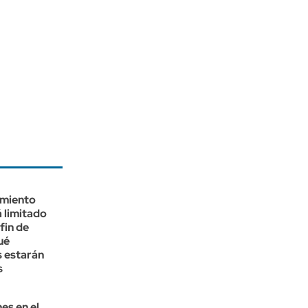
rmiento
 limitado
fin de
ué
s estarán
s
es en el