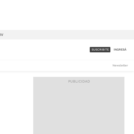
IV
SUSCRIBITE
INGRESÁ
SUMATE A LA COMUNIDAD
Newsletter
DE ÁMBITO
LES
ACCESO FULL - $1.800/MES
ES
CORPORATIVO - CONSULTAR
Si tenés dudas comunicate
con nosotros a
IOS
suscripciones@ambito.com.ar
Llamanos al (54) 11 4556-
9147/48 o
al (54) 11 4449-3256 de lunes a