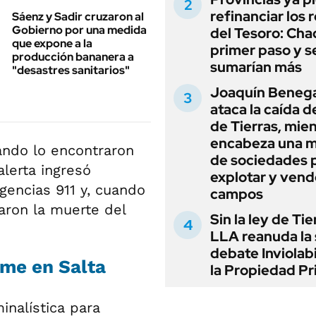
refinanciar los 
Sáenz y Sadir cruzaron al
Gobierno por una medida
del Tesoro: Chac
que expone a la
primer paso y s
producción bananera a
sumarían más
"desastres sanitarios"
Joaquín Beneg
ataca la caída de
de Tierras, mie
encabeza una 
ando lo encontraron
de sociedades 
alerta ingresó
explotar y vend
gencias 911 y, cuando
campos
taron la muerte del
Sin la ley de Tie
LLA reanuda la 
debate Inviolab
me en Salta
la Propiedad Pr
inalística para