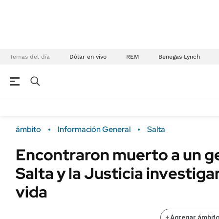
Temas del día
Dólar en vivo
REM
Benegas Lynch
NEGOCIOS
ÚLTIMAS NOTICIAS
Especiales Ámbito
ECONOMÍA
ámbito
Información General
Salta
Real Estate
Banco de Datos
Encontraron muerto a un 
Sustentabilidad
Campo
Salta y la Justicia investigar
Seguros
FINANZAS
ENERGY REPORT
vida
Dólar
POLÍTICA
Mercados
+
Agregar ámbito
Nacional