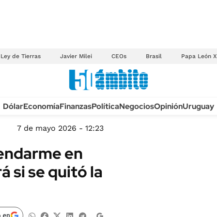
Ley de Tierras
Javier Milei
CEOs
Brasil
Papa León X
Anuario autos 2026
Dólar
Economía
Finanzas
Política
Negocios
Opinión
Uruguay
TECNOLOGÍA
NOVEDADES FISCA
MÉXICO
7 de mayo 2026 - 12:23
EDICTOS JUDICIAL
OPINIÓN
gendarme en
MULTAS
MUNDO
á si se quitó la
LICITACIONES
INFORMACIÓN GENERAL
CUADROS TARIFAR
ESPECTÁCULOS
RECALL
DEPORTES
 en