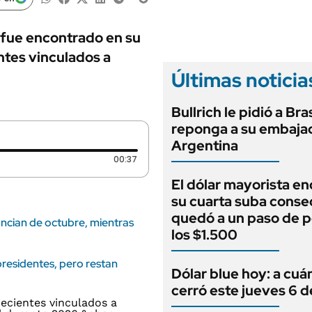
ANUARIO 2025
LIFESTYLE
EDICIÓN IMPRESA
AUTOS
 fue encontrado en su
ntes vinculados a
Últimas noticia
Bullrich le pidió a Bra
reponga a su embaja
Argentina
Duración: 37 segundos
00:37
El dólar mayorista e
su cuarta suba conse
quedó a un paso de p
ancian de octubre, mientras
los $1.500
presidentes, pero restan
Dólar blue hoy: a cuá
cerró este jueves 6 