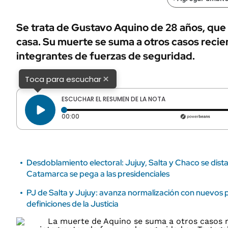
ÁMBITO DEBATE
Municipios
MEDIAKIT AMBITO DEBATE
Se trata de Gustavo Aquino de 28 años, que
URUGUAY
casa. Su muerte se suma a otros casos recie
integrantes de fuerzas de seguridad.
×
Toca para escuchar
ESCUCHAR EL RESUMEN DE LA NOTA
Tiempo transcurrido: 0 segundos
00:00
Desdoblamiento electoral: Jujuy, Salta y Chaco se dist
Catamarca se pega a las presidenciales
PJ de Salta y Jujuy: avanza normalización con nuevos 
definiciones de la Justicia