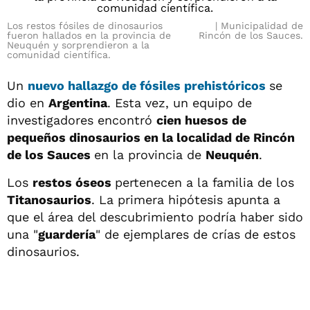
Los restos fósiles de dinosaurios
Municipalidad de
fueron hallados en la provincia de
Rincón de los Sauces.
Neuquén y sorprendieron a la
comunidad científica.
Un
nuevo
hallazgo de fósiles prehistóricos
se
dio en
Argentina
. Esta vez, un equipo de
investigadores encontró
cien huesos de
pequeños dinosaurios en la localidad de Rincón
de los Sauces
en la provincia de
Neuquén
.
Los
restos óseos
pertenecen a la familia de los
Titanosaurios
. La primera hipótesis apunta a
que el área del descubrimiento podría haber sido
una "
guardería
" de ejemplares de crías de estos
dinosaurios.