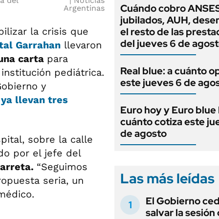
a del
Noticias
Cuándo cobro ANSES
Argentinas
jubilados, AUH, dese
lizar la crisis que
el resto de las prest
del jueves 6 de agos
tal Garrahan
llevaron
 una carta
para
Real blue: a cuánto o
institución pediátrica.
este jueves 6 de ago
Gobierno y
ya llevan tres
Euro hoy y Euro blue 
cuánto cotiza este ju
de agosto
pital, sobre la calle
 por el jefe del
arreta.
“Seguimos
Las más leídas
opuesta seria, un
 médico.
El Gobierno ce
salvar la sesión