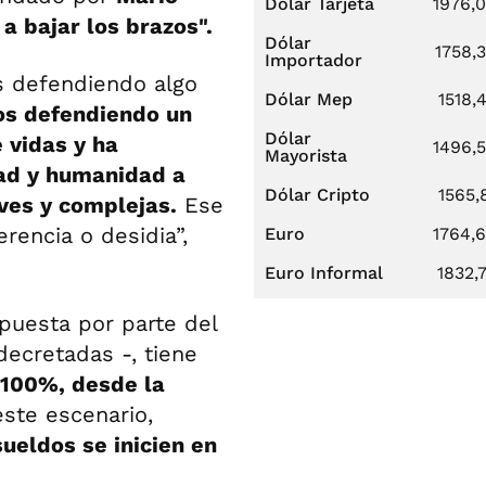
Dólar Tarjeta
1976,
a bajar los brazos".
Dólar
1758,
Importador
s defendiendo algo
Dólar Mep
1518,
s defendiendo un
Dólar
 vidas y ha
1496,
Mayorista
ad y humanidad a
Dólar Cripto
1565,
ves y complejas.
Ese
encia o desidia”,
Euro
1764,
Euro Informal
1832,
spuesta por parte del
decretadas -, tiene
l 100%, desde la
este escenario,
sueldos se inicien en