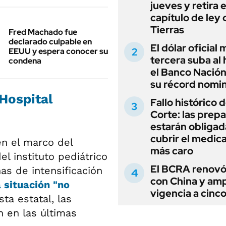
jueves y retira e
capítulo de ley 
Tierras
Fred Machado fue
declarado culpable en
El dólar oficial
EEUU y espera conocer su
tercera suba al 
condena
el Banco Nación
su récord nomin
 Hospital
Fallo histórico d
Corte: las prep
estarán obligad
cubrir el medi
en el marco del
más caro
l instituto pediátrico
El BCRA renovó
as de intensificación
con China y amp
 situación "no
vigencia a cinc
ta estatal, las
 en las últimas