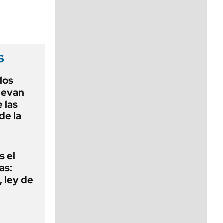
viernes de 10 a 18
s
 los
nuevan
 las
de la
s el
as:
 ley de