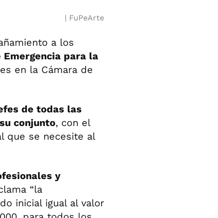
FuPeArte
añamiento a los
 Emergencia para la
oles en la Cámara de
efes de todas las
 su conjunto
, con el
al que se necesite al
ofesionales y
clama “la
 inicial igual al valor
.000, para todos los