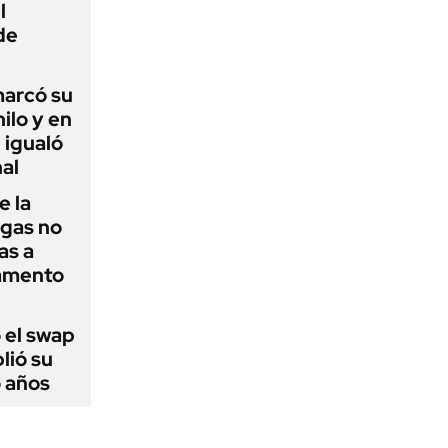
l
de
 marcó su
hilo y en
 igualó
al
e la
agas no
as a
camento
 el swap
lió su
o años