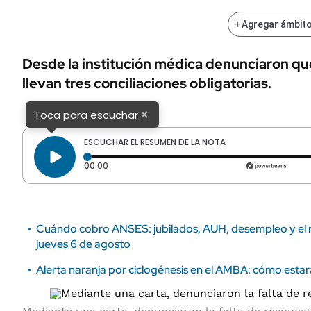
ÁMBITO DEBATE
Municipios
+
Agregar ámbito
MEDIAKIT AMBITO DEBATE
URUGUAY
Desde la institución médica denunciaron que
llevan tres conciliaciones obligatorias.
×
Toca para escuchar
ESCUCHAR EL RESUMEN DE LA NOTA
Tiempo transcurrido: 0 segundos
00:00
Cuándo cobro ANSES: jubilados, AUH, desempleo y el re
jueves 6 de agosto
Alerta naranja por ciclogénesis en el AMBA: cómo estará 