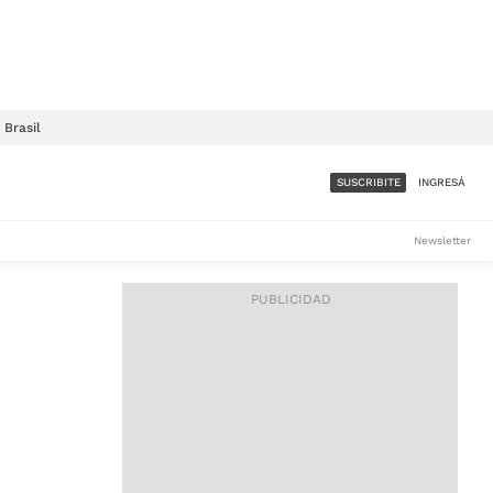
Brasil
SUSCRIBITE
INGRESÁ
SUMATE A LA COMUNIDAD
Newsletter
DE ÁMBITO
LES
ACCESO FULL - $1.800/MES
ES
CORPORATIVO - CONSULTAR
Si tenés dudas comunicate
con nosotros a
IOS
suscripciones@ambito.com.ar
Llamanos al (54) 11 4556-
9147/48 o
al (54) 11 4449-3256 de lunes a