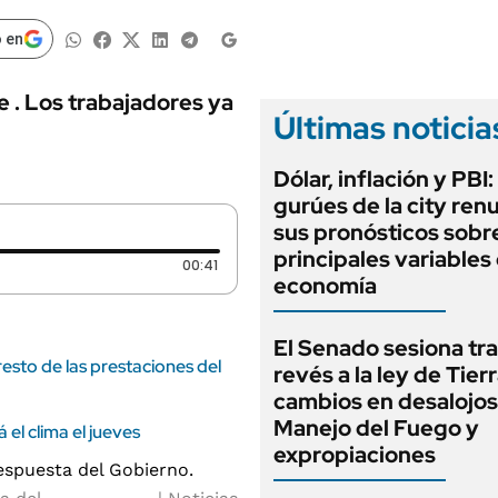
ANUARIO 2025
LIFESTYLE
EDICIÓN IMPRESA
 en
AUTOS
 . Los trabajadores ya
Últimas noticia
Dólar, inflación y PBI:
gurúes de la city re
sus pronósticos sobre
principales variables 
Duración: 41 segundos
00:41
economía
El Senado sesiona tra
sto de las prestaciones del
revés a la ley de Tierr
cambios en desalojos,
Manejo del Fuego y
el clima el jueves
expropiaciones