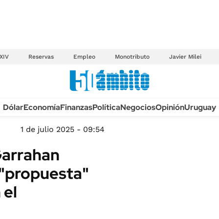
XIV
Reservas
Empleo
Monotributo
Javier Milei
Anuario autos 2026
Dólar
Economía
Finanzas
Política
Negocios
Opinión
Uruguay
TECNOLOGÍA
NOVEDADES FISCA
MÉXICO
1 de julio 2025 - 09:54
EDICTOS JUDICIAL
OPINIÓN
Garrahan
MULTAS
MUNDO
 "propuesta"
LICITACIONES
INFORMACIÓN GENERAL
 el
CUADROS TARIFAR
ESPECTÁCULOS
RECALL
DEPORTES