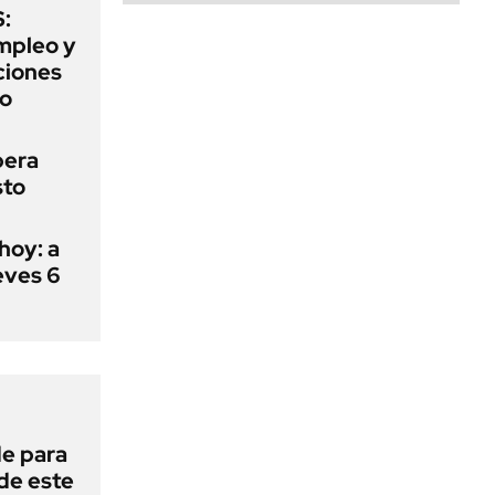
:
mpleo y
aciones
to
pera
sto
hoy: a
eves 6
de para
 de este