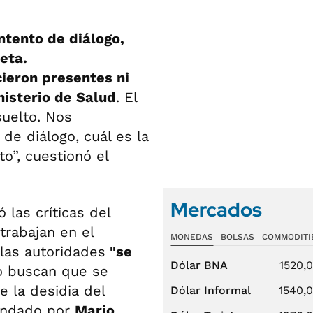
ntento de diálogo,
eta.
ieron presentes ni
nisterio de Salud
. El
uelto. Nos
e diálogo, cuál es la
o”, cuestionó el
Mercados
 las críticas del
trabajan en el
MONEDAS
BOLSAS
COMMODITI
las autoridades
"se
Dólar BNA
1520,
 buscan que se
 la desidia del
Dólar Informal
1540,
mandado por
Mario