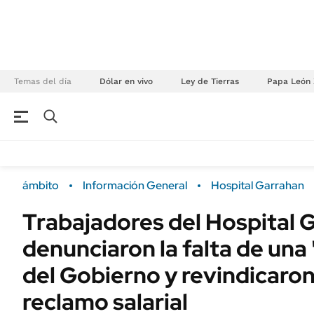
Temas del día
Dólar en vivo
Ley de Tierras
Papa León 
NEGOCIOS
ÚLTIMAS NOTICIAS
Especiales Ámbito
ECONOMÍA
ámbito
Información General
Hospital Garrahan
Real Estate
Banco de Datos
Trabajadores del Hospital 
Sustentabilidad
Campo
denunciaron la falta de una
Seguros
FINANZAS
ENERGY REPORT
del Gobierno y revindicaron
Dólar
POLÍTICA
reclamo salarial
Mercados
Nacional