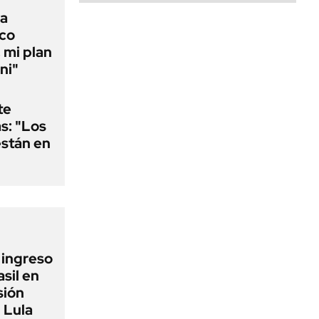
la
ico
 mi plan
ni"
te
as: "Los
están en
l ingreso
sil en
sión
 Lula