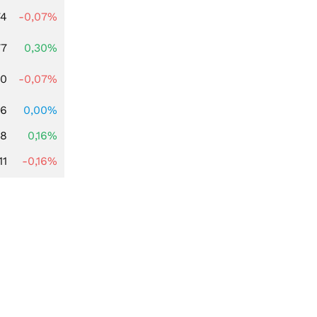
74
-0,07%
77
0,30%
50
-0,07%
06
0,00%
88
0,16%
11
-0,16%