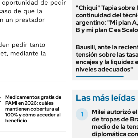
a oportunidad de pedir
"Chiqui" Tapia sobre 
caso de que la
continuidad del técn
n un prestador
argentino: "Mi plan A,
B y mi plan C es Scalo
den pedir tanto
Bausili, ante la recien
net, mediante la
tensión sobre las tas
encajes y la liquidez 
niveles adecuados"
Las más leídas
Medicamentos gratis de
PAMI en 2026: cuáles
mantienen cobertura al
Milei autorizó e
100% y cómo acceder al
de tropas de Bra
beneficio
medio de la ten
diplomática con