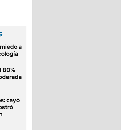
viernes de 10 a 18
s
 miedo a
cología
el 80%
moderada
s: cayó
ostró
n