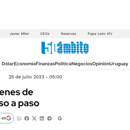
Javier Milei
CEOs
Reservas
Papa León XIV
Anuario autos 2026
Dólar
Economía
Finanzas
Política
Negocios
Opinión
Uruguay
TECNOLOGÍA
NOVEDADES FISCA
MÉXICO
25 de julio 2023 - 05:00
EDICTOS JUDICIAL
OPINIÓN
denes de
MULTAS
MUNDO
so a paso
LICITACIONES
INFORMACIÓN GENERAL
CUADROS TARIFAR
ESPECTÁCULOS
 en
RECALL
DEPORTES