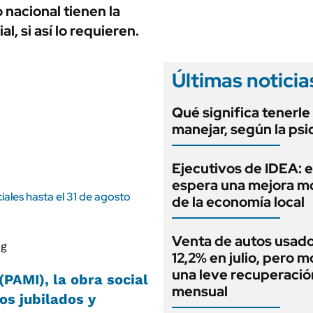
ANUARIO 2025
o nacional tienen la
LIFESTYLE
EDICIÓN IMPRESA
l, si así lo requieren.
AUTOS
Últimas noticia
Qué significa tenerle
manejar, según la psi
Ejecutivos de IDEA: 
espera una mejora 
ales hasta el 31 de agosto
de la economía local
I
Venta de autos usado
12,2% en julio, pero m
una leve recuperació
(PAMI)
, la obra social
mensual
los
jubilados y