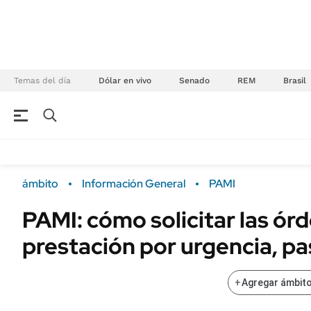
Temas del día
Dólar en vivo
Senado
REM
Brasil
NEGOCIOS
ÚLTIMAS NOTICIAS
Especiales Ámbito
ECONOMÍA
ámbito
Información General
PAMI
Real Estate
Banco de Datos
PAMI: cómo solicitar las ór
Sustentabilidad
Campo
prestación por urgencia, pa
Seguros
FINANZAS
ENERGY REPORT
Dólar
+
Agregar ámbito
POLÍTICA
Mercados
Nacional