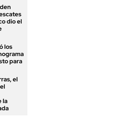
iden
rescates
o dio el
e
 los
onograma
sto para
rras, el
el
 la
ada