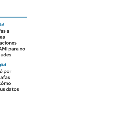
tal
as a
las
aciones
AMI para no
audes
ital
ó por
tafas
 cómo
tus datos