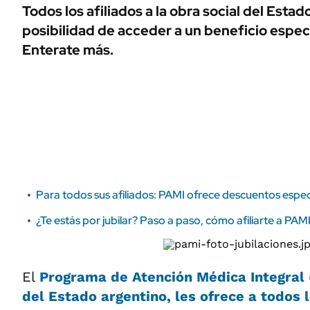
ÁMBITO DEBATE
Todos los afiliados a la obra social del Estad
Municipios
posibilidad de acceder a un beneficio especia
MEDIAKIT AMBITO DEBATE
URUGUAY
Enterate más.
Para todos sus afiliados: PAMI ofrece descuentos especi
¿Te estás por jubilar? Paso a paso, cómo afiliarte a PAM
El
Programa de Atención Médica Integral
del Estado argentino, les ofrece a todos 