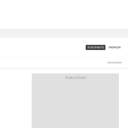
SUSCRIBITE
INGRESÁ
SUMATE A LA COMUNIDAD
Newsletter
DE ÁMBITO
LES
ACCESO FULL - $1.800/MES
ES
CORPORATIVO - CONSULTAR
Si tenés dudas comunicate
con nosotros a
IOS
suscripciones@ambito.com.ar
Llamanos al (54) 11 4556-
9147/48 o
al (54) 11 4449-3256 de lunes a