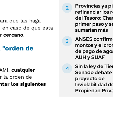
Provincias ya p
refinanciar los 
del Tesoro: Chac
para que las haga
primer paso y s
 en caso de que esta
sumarían más
r cercano
.
ANSES confirmó
montos y el cr
a "orden de
de pago de ago
AUH y SUAF
Sin la ley de Tie
PAMI,
cualquier
Senado debate 
r la orden de
proyecto de
tar los siguientes
Inviolabilidad de
Propiedad Priv