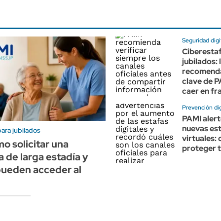
Seguridad digi
Ciberestaf
jubilados: 
recomend
clave de P
caer en fr
Prevención dig
PAMI alert
nuevas es
ara jubilados
virtuales:
o solicitar una
proteger 
a de larga estadía y
pueden acceder al